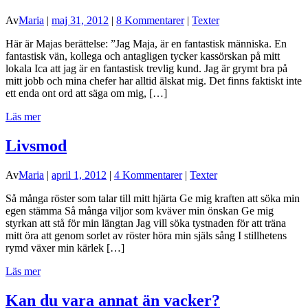
Av
Maria
|
maj 31, 2012
|
8 Kommentarer
|
Texter
Här är Majas berättelse: ”Jag Maja, är en fantastisk människa. En
fantastisk vän, kollega och antagligen tycker kassörskan på mitt
lokala Ica att jag är en fantastisk trevlig kund. Jag är grymt bra på
mitt jobb och mina chefer har alltid älskat mig. Det finns faktiskt inte
ett enda ont ord att säga om mig, […]
Läs mer
Livsmod
Av
Maria
|
april 1, 2012
|
4 Kommentarer
|
Texter
Så många röster som talar till mitt hjärta Ge mig kraften att söka min
egen stämma Så många viljor som kväver min önskan Ge mig
styrkan att stå för min längtan Jag vill söka tystnaden för att träna
mitt öra att genom sorlet av röster höra min själs sång I stillhetens
rymd växer min kärlek […]
Läs mer
Kan du vara annat än vacker?