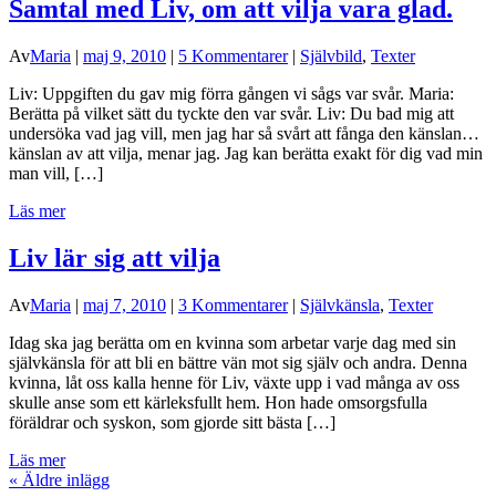
Samtal med Liv, om att vilja vara glad.
Av
Maria
|
maj 9, 2010
|
5 Kommentarer
|
Självbild
,
Texter
Liv: Uppgiften du gav mig förra gången vi sågs var svår. Maria:
Berätta på vilket sätt du tyckte den var svår. Liv: Du bad mig att
undersöka vad jag vill, men jag har så svårt att fånga den känslan…
känslan av att vilja, menar jag. Jag kan berätta exakt för dig vad min
man vill, […]
Läs mer
Liv lär sig att vilja
Av
Maria
|
maj 7, 2010
|
3 Kommentarer
|
Självkänsla
,
Texter
Idag ska jag berätta om en kvinna som arbetar varje dag med sin
självkänsla för att bli en bättre vän mot sig själv och andra. Denna
kvinna, låt oss kalla henne för Liv, växte upp i vad många av oss
skulle anse som ett kärleksfullt hem. Hon hade omsorgsfulla
föräldrar och syskon, som gjorde sitt bästa […]
Läs mer
«
Äldre inlägg