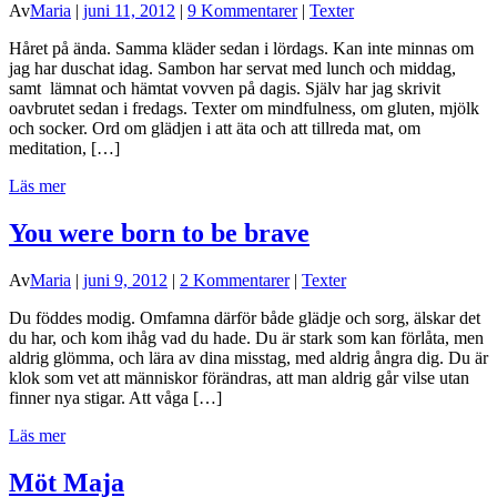
Av
Maria
|
juni 11, 2012
|
9 Kommentarer
|
Texter
Håret på ända. Samma kläder sedan i lördags. Kan inte minnas om
jag har duschat idag. Sambon har servat med lunch och middag,
samt lämnat och hämtat vovven på dagis. Själv har jag skrivit
oavbrutet sedan i fredags. Texter om mindfulness, om gluten, mjölk
och socker. Ord om glädjen i att äta och att tillreda mat, om
meditation, […]
Läs mer
You were born to be brave
Av
Maria
|
juni 9, 2012
|
2 Kommentarer
|
Texter
Du föddes modig. Omfamna därför både glädje och sorg, älskar det
du har, och kom ihåg vad du hade. Du är stark som kan förlåta, men
aldrig glömma, och lära av dina misstag, med aldrig ångra dig. Du är
klok som vet att människor förändras, att man aldrig går vilse utan
finner nya stigar. Att våga […]
Läs mer
Möt Maja