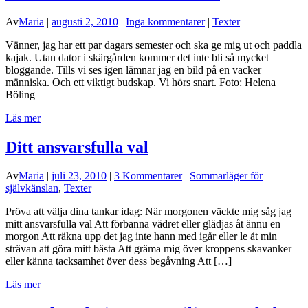
Av
Maria
|
augusti 2, 2010
|
Inga kommentarer
|
Texter
Vänner, jag har ett par dagars semester och ska ge mig ut och paddla
kajak. Utan dator i skärgården kommer det inte bli så mycket
bloggande. Tills vi ses igen lämnar jag en bild på en vacker
människa. Och ett viktigt budskap. Vi hörs snart. Foto: Helena
Böling
Läs mer
Ditt ansvarsfulla val
Av
Maria
|
juli 23, 2010
|
3 Kommentarer
|
Sommarläger för
självkänslan
,
Texter
Pröva att välja dina tankar idag: När morgonen väckte mig såg jag
mitt ansvarsfulla val Att förbanna vädret eller glädjas åt ännu en
morgon Att räkna upp det jag inte hann med igår eller le åt min
strävan att göra mitt bästa Att gräma mig över kroppens skavanker
eller känna tacksamhet över dess begåvning Att […]
Läs mer