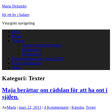
Maria Helander
för ett liv i balans
Visa/göm navigering
Hem
Blogg
Tjänster
Terapi/coachning/hypnos
Föreläsning
Webbkurser
Naturprästinna start augusti 2026
Gratis mindfulness
Maria
Kategori:
Texter
Maja berättar om rädslan för att ha ont i
själen.
Av
Maria
|
mars 22, 2013
|
4 Kommentarer
|
Känslor
,
Texter