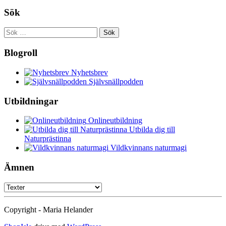
Sök
Sök
efter:
Blogroll
Nyhetsbrev
Självsnällpodden
Utbildningar
Onlineutbildning
Utbilda dig till
Naturprästinna
Vildkvinnans naturmagi
Ämnen
Ämnen
Copyright - Maria Helander