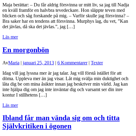
Maja berättar: – Du får aldrig försvinna ur mitt liv, sa jag till Nadja
en kväll framför en halvbra tevedeckare. Hon släppte teven med
blicken och såg forskande på mig. – Varför skulle jag försvinna? –
Bra saker har en tendens att försvinna. Murphys lag, du vet, ”Kan
det jävlas, då ska det jävlas.”, jag […]
Läs mer
En morgonbön
Av
Maria
|
januari 25, 2013
|
6 Kommentarer
|
Texter
Idag vill jag lyssna mer är jag talar. Jag vill förstå istället för att
döma. Uppleva mer än jag visar. Låt mig svälja min duktighet och
låta dig be om mina åsikter innan jag beskriver min värld. Jag kan
inte hjälpa dig om jag inte inväntar dig och varsamt ser din inre
kontur I stillhetens […]
Läs mer
Ibland får man vända sig om och titta
Självkritiken i ögonen