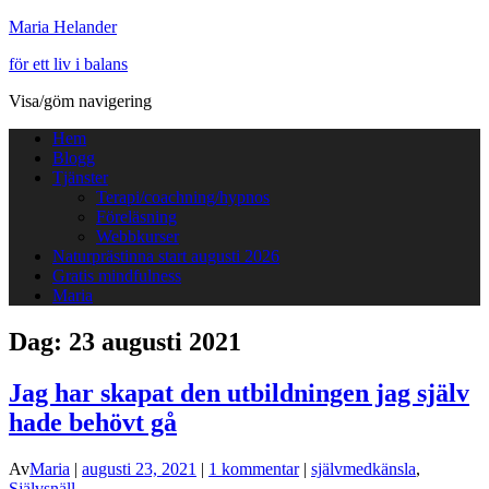
Maria Helander
för ett liv i balans
Visa/göm navigering
Hem
Blogg
Tjänster
Terapi/coachning/hypnos
Föreläsning
Webbkurser
Naturprästinna start augusti 2026
Gratis mindfulness
Maria
Dag:
23 augusti 2021
Jag har skapat den utbildningen jag själv
hade behövt gå
Av
Maria
|
augusti 23, 2021
|
1 kommentar
|
självmedkänsla
,
Självsnäll