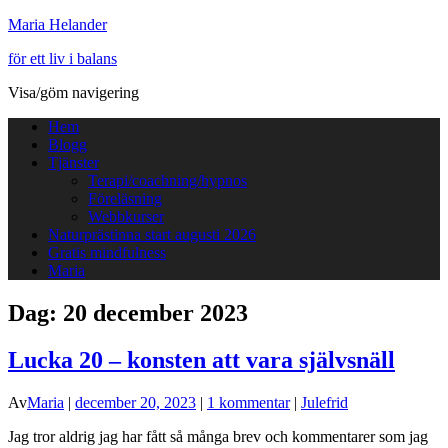
Maria Helander
för ett liv i balans
Visa/göm navigering
Hem
Blogg
Tjänster
Terapi/coachning/hypnos
Föreläsning
Webbkurser
Naturprästinna start augusti 2026
Gratis mindfulness
Maria
Dag:
20 december 2023
Lucka 20 – konsten att vara självsnäll
Av
Maria
|
december 20, 2023
|
1 kommentar
|
Julefrid
Jag tror aldrig jag har fått så många brev och kommentarer som jag