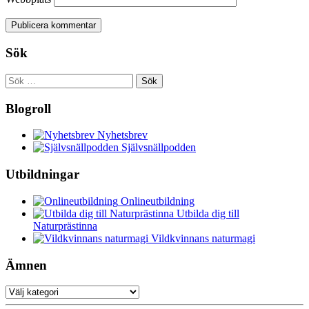
Sök
Sök
efter:
Blogroll
Nyhetsbrev
Självsnällpodden
Utbildningar
Onlineutbildning
Utbilda dig till
Naturprästinna
Vildkvinnans naturmagi
Ämnen
Ämnen