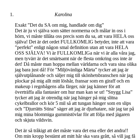
Karolina
Exakt ”Det du SA om mig, handlade om dig”
Det är ju vi själva som sätter normerna och målar in oss i
hörn, vi måste tillåta oss precis som du sa, att vara HELA oss
själva! Det är det ordet FULLKOMLIG betyder, inte att vara
”perfekt” enligt någon smal definition utan att vara HELA
OSS SJÄLVA! Vi är FULLKOMLIGa när vi är alla våra jag,
men tyvärr är det smärtsamt när de flesta omkring oss inte är
det! Då måste man hoppa mellan världarna och vara sina olika
jag bara just då! För ”Miljövänliga Märta” tycker att jag är
självutplånande och säljer mig till skönhetsbranschen när jag
plockar på mig allt mitt löshår, fransar som en giraff och en
makeup i regnbågens alla färger, när jag känner för att
överträffa alla fantasier om hur man kan se ut! ”Snygg Lisa”
tycker att jag är otrendig när jag hänger på mig slitna
cykelbrallor och kör 5 mil så att tungan hänger som en slips
och ”Djurrätts Stina” säger att jag är djurhatare, när jag tar på
mig mina blommiga gummistövlar för att följa med jägaren
och skjuta vildsvin.
Det är så tråkigt att det måste vara det ena eller det andra!!
Om min kropp bestämt att mitt hår ska vara grått, så vill jag få