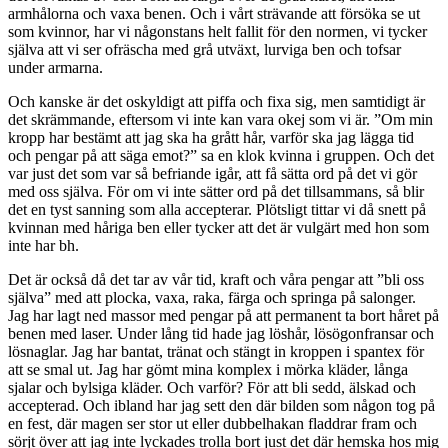
armhålorna och vaxa benen. Och i vårt strävande att försöka se ut
som kvinnor, har vi någonstans helt fallit för den normen, vi tycker
själva att vi ser ofräscha med grå utväxt, lurviga ben och tofsar
under armarna.
Och kanske är det oskyldigt att piffa och fixa sig, men samtidigt är
det skrämmande, eftersom vi inte kan vara okej som vi är. ”Om min
kropp har bestämt att jag ska ha grått hår, varför ska jag lägga tid
och pengar på att säga emot?” sa en klok kvinna i gruppen. Och det
var just det som var så befriande igår, att få sätta ord på det vi gör
med oss själva. För om vi inte sätter ord på det tillsammans, så blir
det en tyst sanning som alla accepterar. Plötsligt tittar vi då snett på
kvinnan med håriga ben eller tycker att det är vulgärt med hon som
inte har bh.
Det är också då det tar av vår tid, kraft och våra pengar att ”bli oss
själva” med att plocka, vaxa, raka, färga och springa på salonger.
Jag har lagt ned massor med pengar på att permanent ta bort håret på
benen med laser. Under lång tid hade jag löshår, lösögonfransar och
lösnaglar. Jag har bantat, tränat och stängt in kroppen i spantex för
att se smal ut. Jag har gömt mina komplex i mörka kläder, långa
sjalar och bylsiga kläder. Och varför? För att bli sedd, älskad och
accepterad. Och ibland har jag sett den där bilden som någon tog på
en fest, där magen ser stor ut eller dubbelhakan fladdrar fram och
sörjt över att jag inte lyckades trolla bort just det där hemska hos mig