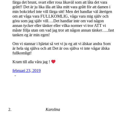
färga det brunt, svart eller rosa likaväl som att låta det vara
grått!! Det är ju lika illa att låta mitt vara grått för att damen i
min bokcirkel inte vill färga sitt! Men det handlar väl återigen
om att våga vara FULLKOMLIG, våga vara mig själv och
göra som jag själv vill….Det handlar inte om vad någon
annan tycker eller tänker eller vilka normer vi tror ATT vi
måste följa utan om vad jag tror att någon annan tänker…..fast
tanken eg är min egen!
Om vi stannar i hjärtat så vet vi ju eg att vi älskar andra Som
är hela sig själva och att Det är oss själva vi inte vågar älska
fullkomligt!
Kram till alla våra jag !
februari 23, 2019
-
Karolina