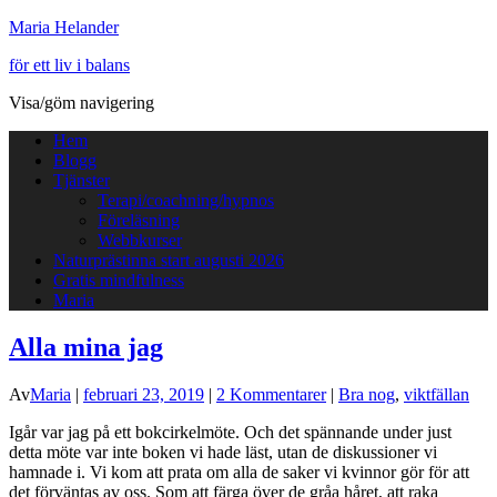
Maria Helander
för ett liv i balans
Visa/göm navigering
Hem
Blogg
Tjänster
Terapi/coachning/hypnos
Föreläsning
Webbkurser
Naturprästinna start augusti 2026
Gratis mindfulness
Maria
Alla mina jag
Av
Maria
|
februari 23, 2019
|
2 Kommentarer
|
Bra nog
,
viktfällan
Igår var jag på ett bokcirkelmöte. Och det spännande under just
detta möte var inte boken vi hade läst, utan de diskussioner vi
hamnade i. Vi kom att prata om alla de saker vi kvinnor gör för att
det förväntas av oss. Som att färga över de gråa håret, att raka