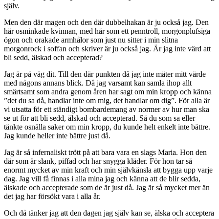
själv.
Men den där magen och den där dubbelhakan är ju också jag. Den
här osminkade kvinnan, med hår som ett penntroll, morgonplufsiga
ögon och orakade armhålor som just nu sitter i min slitna
morgonrock i soffan och skriver är ju också jag. Är jag inte värd att
bli sedd, älskad och accepterad?
Jag är på väg dit. Till den där punkten då jag inte mäter mitt värde
med någons annans blick. Då jag varsamt kan samla ihop allt
smärtsamt som andra genom åren har sagt om min kropp och känna
”det du sa då, handlar inte om mig, det handlar om dig”. För alla är
vi utsatta för ett ständigt bombardemang av normer av hur man ska
se ut för att bli sedd, älskad och accepterad. Så du som sa eller
tänkte osnälla saker om min kropp, du kunde helt enkelt inte bättre.
Jag kunde heller inte bättre just då.
Jag är så infernaliskt trött på att bara vara en slags Maria. Hon den
där som är slank, piffad och har snygga kläder. För hon tar så
enormt mycket av min kraft och min självkänsla att bygga upp varje
dag. Jag vill få finnas i alla mina jag och känna att de blir sedda,
älskade och accepterade som de är just då. Jag är så mycket mer än
det jag har försökt vara i alla år.
Och då tänker jag att den dagen jag själv kan se, älska och acceptera