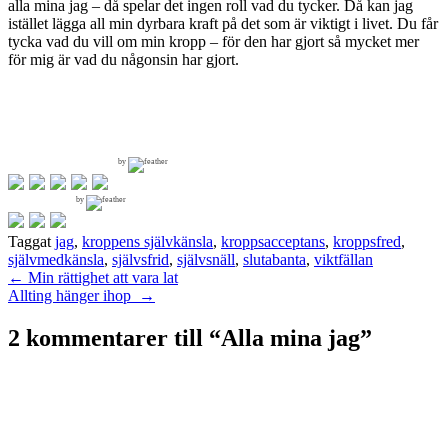
alla mina jag – då spelar det ingen roll vad du tycker. Då kan jag
istället lägga all min dyrbara kraft på det som är viktigt i livet. Du får
tycka vad du vill om min kropp – för den har gjort så mycket mer
för mig är vad du någonsin har gjort.
by
by
Taggat
jag
,
kroppens självkänsla
,
kroppsacceptans
,
kroppsfred
,
självmedkänsla
,
självsfrid
,
självsnäll
,
slutabanta
,
viktfällan
Inläggsnavigering
←
Min rättighet att vara lat
Allting hänger ihop
→
2 kommentarer till “
Alla mina jag
”