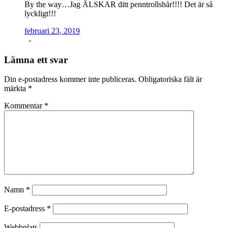
By the way…Jag ÄLSKAR ditt penntrollshår!!!! Det är så
lyckligt!!!
februari 23, 2019
-
Lämna ett svar
Din e-postadress kommer inte publiceras.
Obligatoriska fält är
märkta
*
Kommentar
*
Namn
*
E-postadress
*
Webbplats