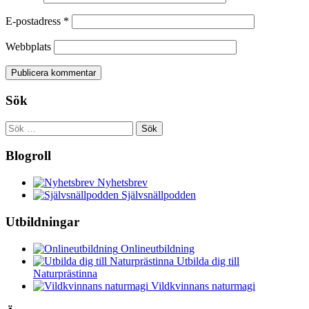
E-postadress
*
Webbplats
Sök
Sök
efter:
Blogroll
Nyhetsbrev
Självsnällpodden
Utbildningar
Onlineutbildning
Utbilda dig till
Naturprästinna
Vildkvinnans naturmagi