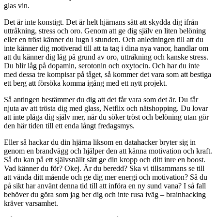
glas vin.
Det är inte konstigt. Det är helt hjärnans sätt att skydda dig ifrån
uttråkning, stress och oro. Genom att ge dig själv en liten belöning
eller en tröst känner du lugn i stunden. Och anledningen till att du
inte känner dig motiverad till att ta tag i dina nya vanor, handlar om
att du känner dig låg på grund av oro, uttråkning och kanske stress.
Du blir låg på dopamin, serotonin och oxytocin. Och har du inte
med dessa tre kompisar på tåget, så kommer det vara som att bestiga
ett berg att försöka komma igång med ett nytt projekt.
Så antingen bestämmer du dig att det får vara som det är. Du får
njuta av att trösta dig med glass, Netflix och nätshopping. Du lovar
att inte plåga dig själv mer, när du söker tröst och belöning utan gör
den här tiden till ett enda långt fredagsmys.
Eller så hackar du din hjärna liksom en datahacker bryter sig in
genom en brandvägg och hjälper den att känna motivation och kraft.
Så du kan på ett självsnällt sätt ge din kropp och ditt inre en boost.
Vad känner du för? Okej. Är du beredd? Ska vi tillsammans se till
att vända ditt mående och ge dig mer energi och motivation? Så du
på sikt har använt denna tid till att införa en ny sund vana? I så fall
behöver du göra som jag ber dig och inte rusa iväg – brainhacking
kräver varsamhet.