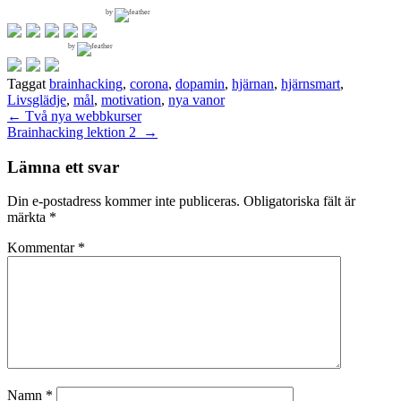
by
by
Taggat
brainhacking
,
corona
,
dopamin
,
hjärnan
,
hjärnsmart
,
Livsglädje
,
mål
,
motivation
,
nya vanor
Inläggsnavigering
←
Två nya webbkurser
Brainhacking lektion 2
→
Lämna ett svar
Din e-postadress kommer inte publiceras.
Obligatoriska fält är
märkta
*
Kommentar
*
Namn
*