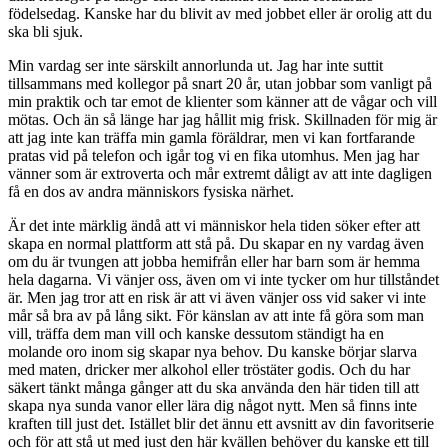
födelsedag. Kanske har du blivit av med jobbet eller är orolig att du
ska bli sjuk.
Min vardag ser inte särskilt annorlunda ut. Jag har inte suttit
tillsammans med kollegor på snart 20 år, utan jobbar som vanligt på
min praktik och tar emot de klienter som känner att de vågar och vill
mötas. Och än så länge har jag hållit mig frisk. Skillnaden för mig är
att jag inte kan träffa min gamla föräldrar, men vi kan fortfarande
pratas vid på telefon och igår tog vi en fika utomhus. Men jag har
vänner som är extroverta och mår extremt dåligt av att inte dagligen
få en dos av andra människors fysiska närhet.
Är det inte märklig ändå att vi människor hela tiden söker efter att
skapa en normal plattform att stå på. Du skapar en ny vardag även
om du är tvungen att jobba hemifrån eller har barn som är hemma
hela dagarna. Vi vänjer oss, även om vi inte tycker om hur tillståndet
är. Men jag tror att en risk är att vi även vänjer oss vid saker vi inte
mår så bra av på lång sikt. För känslan av att inte få göra som man
vill, träffa dem man vill och kanske dessutom ständigt ha en
molande oro inom sig skapar nya behov. Du kanske börjar slarva
med maten, dricker mer alkohol eller tröstäter godis. Och du har
säkert tänkt många gånger att du ska använda den här tiden till att
skapa nya sunda vanor eller lära dig något nytt. Men så finns inte
kraften till just det. Istället blir det ännu ett avsnitt av din favoritserie
och för att stå ut med just den här kvällen behöver du kanske ett till