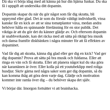
Då ska vi börja idag med att känna på hur din hjärna funkar. Du ska
få i uppgift att undersöka ditt dopamin.
Dopamin skapar du när du gör något som får dig skratta, bli
upprymd eller glad. Det är som du förstår väldigt individuellt, vissa
kanske får en kick av att se sina tomatplantor växa, medan andra
behöver hålla en spännande föreläsning för en stor publik. Det
viktiga är att du gör det du känner glädje av. Och eftersom dopamin
är snabbverkande, kan det räcka med att sätta på riktigt bra musik
och dansa framför diskbänken i några minuter för att få effekten av
dopaminet.
Vad får dig att skratta, känna dig glad eller ger dig en kick? Vad ger
dig dopamin? Prova att sätta på bra musik och fuldansa. Eller att
ringa en vän och få skratta. Eller att planera något kul du ska göra
när karantänen är över. Eller kolla på ett youtubeklipp med roliga
husdjur. Skriv gärna ned några saker som ger dig dopamin, så du
kan komma ihåg att göra dem varje dag. Glädje och motivation
kommer inte ramla över dig – du behöver skapa det själv.
Vi börjar där. Imorgon fortsätter vi att brainhacka.