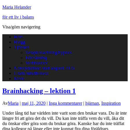
Maria Helander
för ett liv i balans
Visa/göm navigering
Hem
Blogg
Tjänster
Terapi/coachning/hypnos
Föreläsning
Webbkurser
Naturprästinna start augusti 2026
Gratis mindfulness
Maria
Brainhacking – lektion 1
Av
Maria
|
maj 11, 2020
|
Inga kommentarer
|
hjärnan
,
Inspiration
Under lång tid har världen inte varit som den brukar vara. Du är inte
längre fri att göra det du vill. Du kan inte träffa vem du vill, åka dit
du önskar eller göra som du brukar göra. Kanske har du inte träffat
dina kollegor på länge eller inte kunnat fira dina föräldrars