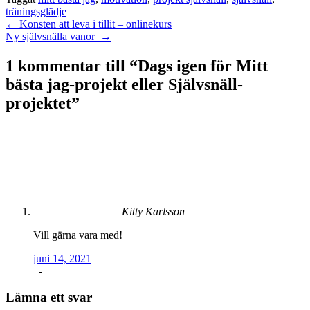
träningsglädje
Inläggsnavigering
←
Konsten att leva i tillit – onlinekurs
Ny självsnälla vanor
→
1 kommentar till “
Dags igen för Mitt
bästa jag-projekt eller Självsnäll-
projektet
”
Kitty Karlsson
Vill gärna vara med!
juni 14, 2021
-
Lämna ett svar