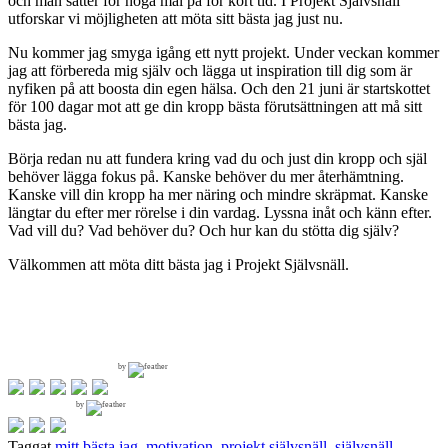
och man sätter för höga mål på för kort tid. I Projekt Självsnäll
utforskar vi möjligheten att möta sitt bästa jag just nu.
Nu kommer jag smyga igång ett nytt projekt. Under veckan kommer
jag att förbereda mig själv och lägga ut inspiration till dig som är
nyfiken på att boosta din egen hälsa. Och den 21 juni är startskottet
för 100 dagar mot att ge din kropp bästa förutsättningen att må sitt
bästa jag.
Börja redan nu att fundera kring vad du och just din kropp och själ
behöver lägga fokus på. Kanske behöver du mer återhämtning.
Kanske vill din kropp ha mer näring och mindre skräpmat. Kanske
längtar du efter mer rörelse i din vardag. Lyssna inåt och känn efter.
Vad vill du? Vad behöver du? Och hur kan du stötta dig själv?
Välkommen att möta ditt bästa jag i Projekt Självsnäll.
by
by
Taggat
mitt bästa jag
,
motivation
,
projekt självsnäll
,
självsnäll
,