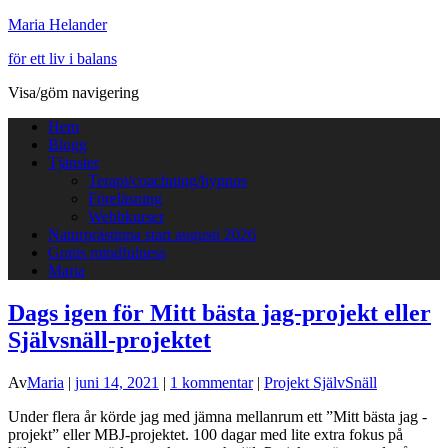
Maria Helander
för ett liv i balans
Visa/göm navigering
Hem
Blogg
Tjänster
Terapi/coachning/hypnos
Föreläsning
Webbkurser
Naturprästinna start augusti 2026
Gratis mindfulness
Maria
Dags igen för Mitt bästa jag-projekt eller
Självsnäll-projektet
Av
Maria
|
juni 14, 2021
|
1 kommentar
|
Projekt SjälvSnäll
Under flera år körde jag med jämna mellanrum ett ”Mitt bästa jag -
projekt” eller MBJ-projektet. 100 dagar med lite extra fokus på