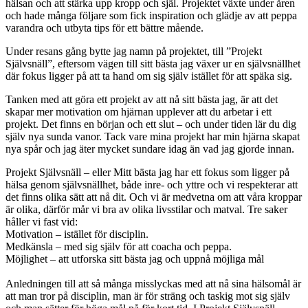
hälsan och att stärka upp kropp och själ. Projektet växte under åren
och hade många följare som fick inspiration och glädje av att peppa
varandra och utbyta tips för ett bättre mående.
Under resans gång bytte jag namn på projektet, till ”Projekt
Självsnäll”, eftersom vägen till sitt bästa jag växer ur en självsnällhet
där fokus ligger på att ta hand om sig själv istället för att späka sig.
Tanken med att göra ett projekt av att nå sitt bästa jag, är att det
skapar mer motivation om hjärnan upplever att du arbetar i ett
projekt. Det finns en början och ett slut – och under tiden lär du dig
själv nya sunda vanor. Tack vare mina projekt har min hjärna skapat
nya spår och jag äter mycket sundare idag än vad jag gjorde innan.
Projekt Självsnäll – eller Mitt bästa jag har ett fokus som ligger på
hälsa genom självsnällhet, både inre- och yttre och vi respekterar att
det finns olika sätt att nå dit. Och vi är medvetna om att våra kroppar
är olika, därför mår vi bra av olika livsstilar och matval. Tre saker
håller vi fast vid:
Motivation – istället för disciplin.
Medkänsla – med sig själv för att coacha och peppa.
Möjlighet – att utforska sitt bästa jag och uppnå möjliga mål
Anledningen till att så många misslyckas med att nå sina hälsomål är
att man tror på disciplin, man är för sträng och taskig mot sig själv