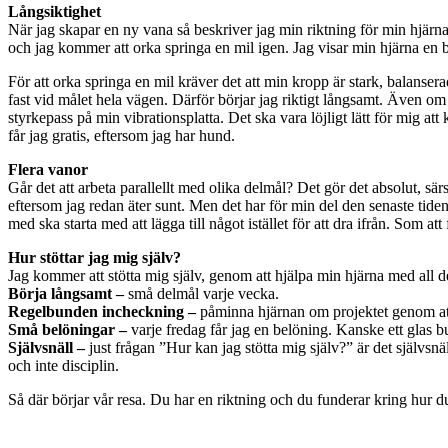
Långsiktighet
När jag skapar en ny vana så beskriver jag min riktning för min hjärn
och jag kommer att orka springa en mil igen. Jag visar min hjärna en bi
För att orka springa en mil kräver det att min kropp är stark, balanse
fast vid målet hela vägen. Därför börjar jag riktigt långsamt. Även o
styrkepass på min vibrationsplatta. Det ska vara löjligt lätt för mig a
får jag gratis, eftersom jag har hund.
Flera vanor
Går det att arbeta parallellt med olika delmål? Det gör det absolut, s
eftersom jag redan äter sunt. Men det har för min del den senaste tiden
med ska starta med att lägga till något istället för att dra ifrån. Som at
Hur stöttar jag mig själv?
Jag kommer att stötta mig själv, genom att hjälpa min hjärna med all d
Börja långsamt –
små delmål varje vecka.
Regelbunden incheckning –
påminna hjärnan om projektet genom att s
Små belöningar –
varje fredag får jag en belöning. Kanske ett glas bu
Självsnäll –
just frågan ”Hur kan jag stötta mig själv?” är det självsnä
och inte disciplin.
Så där börjar vår resa. Du har en riktning och du funderar kring hur du