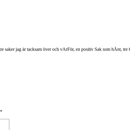
tre saker jag är tacksam över och vArFör, en positiv Sak som hÄnt, tre G
*