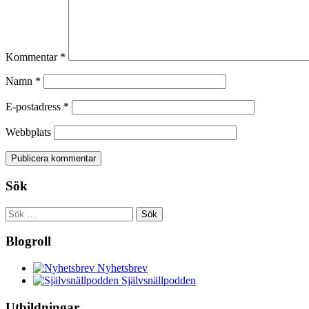
Kommentar
*
Namn
*
E-postadress
*
Webbplats
Sök
Sök
efter:
Blogroll
Nyhetsbrev
Självsnällpodden
Utbildningar