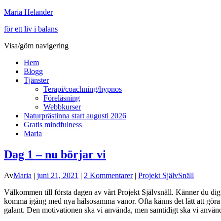
Maria Helander
för ett liv i balans
Visa/göm navigering
Hem
Blogg
Tjänster
Terapi/coachning/hypnos
Föreläsning
Webbkurser
Naturprästinna start augusti 2026
Gratis mindfulness
Maria
Dag 1 – nu börjar vi
Av
Maria
|
juni 21, 2021
|
2 Kommentarer
|
Projekt SjälvSnäll
Välkommen till första dagen av vårt Projekt Självsnäll. Känner du dig 
komma igång med nya hälsosamma vanor. Ofta känns det lätt att göra d
galant. Den motivationen ska vi använda, men samtidigt ska vi använd