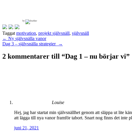
by
Taggat
motivation
,
projekt självsnäll
,
självsnäll
Inläggsnavigering
←
Ny självsnälla vanor
Dag 3 – självsnälla strategier
→
2 kommentarer till “
Dag 1 – nu börjar vi
”
Louise
Hej, jag har startat min självsnällhet genom att släppa ut lite 
att lägga till nya vanor framför tabort. Snart nog finns det inte 
juni 21, 2021