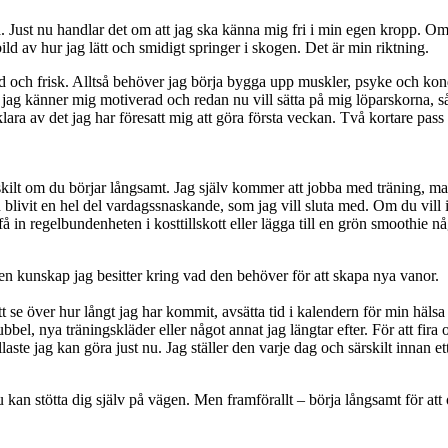
a. Just nu handlar det om att jag ska känna mig fri i min egen kropp. Om
ld av hur jag lätt och smidigt springer i skogen. Det är min riktning.
rad och frisk. Alltså behöver jag börja bygga upp muskler, psyke och ko
m jag känner mig motiverad och redan nu vill sätta på mig löparskorna, 
tt klara av det jag har föresatt mig att göra första veckan. Två kortare 
ärskilt om du börjar långsamt. Jag själv kommer att jobba med träning, m
 blivit en hel del vardagssnaskande, som jag vill sluta med. Om du vill 
t få in regelbundenheten i kosttillskott eller lägga till en grön smoothie 
en kunskap jag besitter kring vad den behöver för att skapa nya vanor.
e över hur långt jag har kommit, avsätta tid i kalendern för min hälsa o
bbel, nya träningskläder eller något annat jag längtar efter. För att fira
llaste jag kan göra just nu. Jag ställer den varje dag och särskilt innan 
 kan stötta dig själv på vägen. Men framförallt – börja långsamt för att