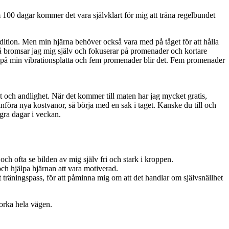
 100 dagar kommer det vara självklart för mig att träna regelbundet
ndition. Men min hjärna behöver också vara med på tåget för att hålla
så bromsar jag mig själv och fokuserar på promenader och kortare
pass på min vibrationsplatta och fem promenader blir det. Fem promenader
at och andlighet. När det kommer till maten har jag mycket gratis,
införa nya kostvanor, så börja med en sak i taget. Kanske du till och
några dagar i veckan.
ch ofta se bilden av mig själv fri och stark i kroppen.
 och hjälpa hjärnan att vara motiverad.
ett träningspass, för att påminna mig om att det handlar om självsnällhet
 orka hela vägen.