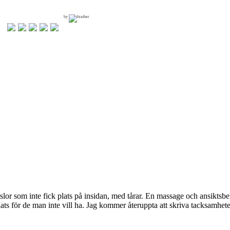
by
känslor som inte fick plats på insidan, med tårar. En massage och ansikt
plats för de man inte vill ha. Jag kommer återuppta att skriva tacksamhete