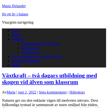
Maria Helander
för ett liv i balans
Visa/göm navigering
Hem
Blogg
Tjänster
Terapi/coachning/hypnos
Föreläsning
Webbkurser
Naturprästinna start augusti 2026
Gratis mindfulness
Maria
Växtkraft – två dagars utbildning med
skogen vid älven som klassrum
Av
Maria
|
juni 2, 2022
|
Inga kommentarer
|
Hälsokurs
Naturen ger oss den enklaste vägen till medveten närvaro. Dess
fullkomliga tystnad är sammansatt av tusen småljud från träden,