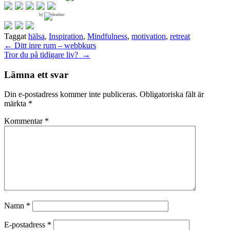
by
Taggat
hälsa
,
Inspiration
,
Mindfulness
,
motivation
,
retreat
Inläggsnavigering
←
Ditt inre rum – webbkurs
Tror du på tidigare liv?
→
Lämna ett svar
Din e-postadress kommer inte publiceras.
Obligatoriska fält är
märkta
*
Kommentar
*
Namn
*
E-postadress
*