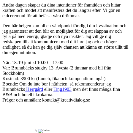
Andra dagen skapar du dina intentioner för framtiden och hittar
kraften och modet att manifestera det du längtar efter. Vi gör en
eldceremoni för att befästa våra drömmar.
Den här helgen kan bli en vändpunkt för dig i din livssituation och
jag garanterar att den blir en möjlighet för dig att slappna av och
fylla på med energi, glädje och nya insikter. Jag vill ge dig
redskapen till att kommunicera med ditt inre jag och en högre
andlighet, så du kan ge dig själv chansen att känna en större tillit till
din egen intuition.
När: 18-19 juni kl 10.00 – 17.00
Var: Brunnbäcks stugby 13, Avesta (2 timmar med bil från
Stockholm)
Kostnad: 3900 kr (Lunch, fika och kompendium ingår)
Boende: Om du inte bor i närheten, så rekommenderar jag
Brunnbäcks
Herrgård
eller
Ting1903
men det finns många fina
B&B och hotell i krokarna.
Frågor och anmälan: kontakt@kreativdialog.se
by