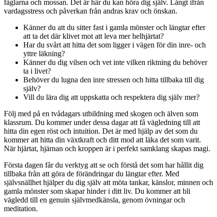
fåglarna och mossan. Det är här du kan höra dig själv. Långt ifrån
vardagsstress och påverkan från andras krav och önskan.
Känner du att du sitter fast i gamla mönster och längtar efter
att ta det där klivet mot att leva mer helhjärtat?
Har du svårt att hitta det som ligger i vägen för din inre- och
yttre läkning?
Känner du dig vilsen och vet inte vilken riktning du behöver
ta i livet?
Behöver du lugna den inre stressen och hitta tillbaka till dig
själv?
Vill du lära dig att uppskatta och respektera dig själv mer?
Följ med på en tvådagars utbildning med skogen och älven som
klassrum. Du kommer under dessa dagar att få vägledning till att
hitta din egen röst och intuition. Det är med hjälp av det som du
kommer att hitta din växtkraft och ditt mod att läka det som varit.
När hjärtat, hjärnan och kroppen är i perfekt samklang skapas magi.
Första dagen får du verktyg att se och förstå det som har hållit dig
tillbaka från att göra de förändringar du längtar efter. Med
självsnällhet hjälper du dig själv att möta tankar, känslor, minnen och
gamla mönster som skapar hinder i ditt liv. Du kommer att bli
vägledd till en genuin självmedkänsla, genom övningar och
meditation.