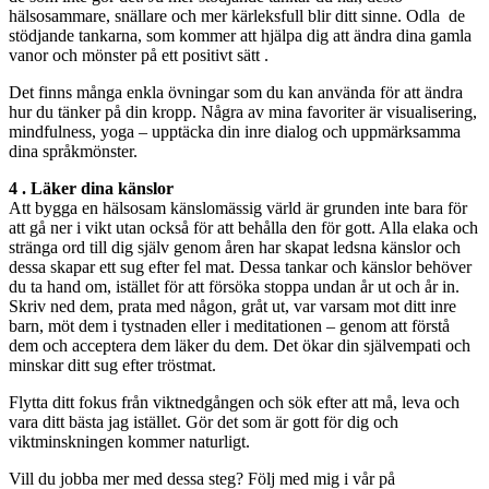
hälsosammare, snällare och mer kärleksfull blir ditt sinne. Odla de
stödjande tankarna, som kommer att hjälpa dig att ändra dina gamla
vanor och mönster på ett positivt sätt .
Det finns många enkla övningar som du kan använda för att ändra
hur du tänker på din kropp. Några av mina favoriter är visualisering,
mindfulness, yoga – upptäcka din inre dialog och uppmärksamma
dina språkmönster.
4 . Läker dina känslor
Att bygga en hälsosam känslomässig värld är grunden inte bara för
att gå ner i vikt utan också för att behålla den för gott. Alla elaka och
stränga ord till dig själv genom åren har skapat ledsna känslor och
dessa skapar ett sug efter fel mat. Dessa tankar och känslor behöver
du ta hand om, istället för att försöka stoppa undan år ut och år in.
Skriv ned dem, prata med någon, gråt ut, var varsam mot ditt inre
barn, möt dem i tystnaden eller i meditationen – genom att förstå
dem och acceptera dem läker du dem. Det ökar din självempati och
minskar ditt sug efter tröstmat.
Flytta ditt fokus från viktnedgången och sök efter att må, leva och
vara ditt bästa jag istället. Gör det som är gott för dig och
viktminskningen kommer naturligt.
Vill du jobba mer med dessa steg? Följ med mig i vår på