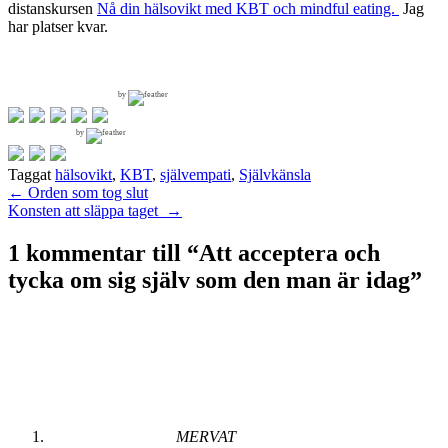
distanskursen
Nå din hälsovikt med KBT och mindful eating.
Jag
har platser kvar.
by
by
Taggat
hälsovikt
,
KBT
,
självempati
,
Självkänsla
Inläggsnavigering
←
Orden som tog slut
Konsten att släppa taget
→
1 kommentar till “
Att acceptera och
tycka om sig själv som den man är idag
”
MERVAT