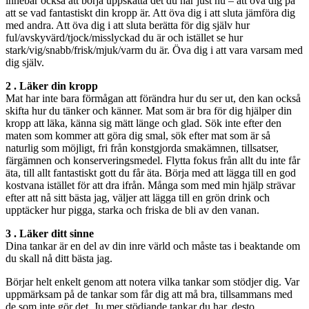
innebär också att börja uppskatta det du har just nu – att öva dig på
att se vad fantastiskt din kropp är. Att öva dig i att sluta jämföra dig
med andra. Att öva dig i att sluta berätta för dig själv hur
ful/avskyvärd/tjock/misslyckad du är och istället se hur
stark/vig/snabb/frisk/mjuk/varm du är. Öva dig i att vara varsam med
dig själv.
2 . Läker din kropp
Mat har inte bara förmågan att förändra hur du ser ut, den kan också
skifta hur du tänker och känner. Mat som är bra för dig hjälper din
kropp att läka, känna sig mätt länge och glad. Sök inte efter den
maten som kommer att göra dig smal, sök efter mat som är så
naturlig som möjligt, fri från konstgjorda smakämnen, tillsatser,
färgämnen och konserveringsmedel. Flytta fokus från allt du inte får
äta, till allt fantastiskt gott du får äta. Börja med att lägga till en god
kostvana istället för att dra ifrån. Många som med min hjälp strävar
efter att nå sitt bästa jag, väljer att lägga till en grön drink och
upptäcker hur pigga, starka och friska de bli av den vanan.
3 . Läker ditt sinne
Dina tankar är en del av din inre värld och måste tas i beaktande om
du skall nå ditt bästa jag.
Börjar helt enkelt genom att notera vilka tankar som stödjer dig. Var
uppmärksam på de tankar som får dig att må bra, tillsammans med
de som inte gör det. Ju mer stödjande tankar du har, desto