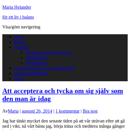
Maria Helander
för ett liv i balans
Visa/göm navigering
Hem
Blogg
Tjänster
Terapi/coachning/hypnos
Föreläsning
Webbkurser
Naturprästinna start augusti 2026
Gratis mindfulness
Maria
Att acceptera och tycka om sig själv som
den man är idag
Av
Maria
|
augusti 26, 2014
|
1 kommentar
|
Bra nog
Jag har tänkt mycket den senaste tiden på att vår strävan efter att gå
ned i vikt, nå vårt bästa jag, börja träna och meditera många gånger