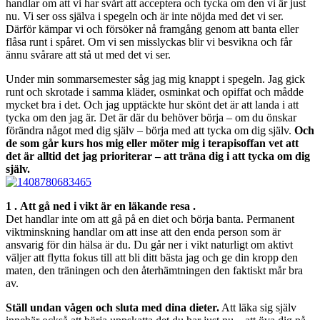
handlar om att vi har svårt att acceptera och tycka om den vi är just
nu. Vi ser oss själva i spegeln och är inte nöjda med det vi ser.
Därför kämpar vi och försöker nå framgång genom att banta eller
flåsa runt i spåret. Om vi sen misslyckas blir vi besvikna och får
ännu svårare att stå ut med det vi ser.
Under min sommarsemester såg jag mig knappt i spegeln. Jag gick
runt och skrotade i samma kläder, osminkat och opiffat och mådde
mycket bra i det. Och jag upptäckte hur skönt det är att landa i att
tycka om den jag är. Det är där du behöver börja – om du önskar
förändra något med dig själv – börja med att tycka om dig själv.
Och
de som går kurs hos mig eller möter mig i terapisoffan vet att
det är alltid det jag prioriterar – att träna dig i att tycka om dig
själv.
1 . Att gå ned i vikt är en läkande resa .
Det handlar inte om att gå på en diet och börja banta. Permanent
viktminskning handlar om att inse att den enda person som är
ansvarig för din hälsa är du. Du går ner i vikt naturligt om aktivt
väljer att flytta fokus till att bli ditt bästa jag och ge din kropp den
maten, den träningen och den återhämtningen den faktiskt mår bra
av.
Ställ undan vågen och sluta med dina dieter.
Att läka sig själv