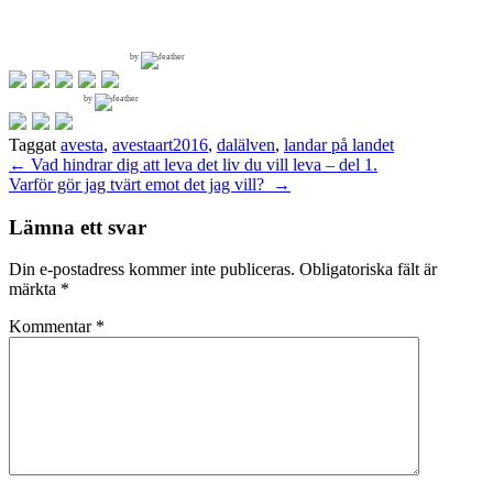
by
by
Taggat
avesta
,
avestaart2016
,
dalälven
,
landar på landet
Inläggsnavigering
←
Vad hindrar dig att leva det liv du vill leva – del 1.
Varför gör jag tvärt emot det jag vill?
→
Lämna ett svar
Din e-postadress kommer inte publiceras.
Obligatoriska fält är
märkta
*
Kommentar
*