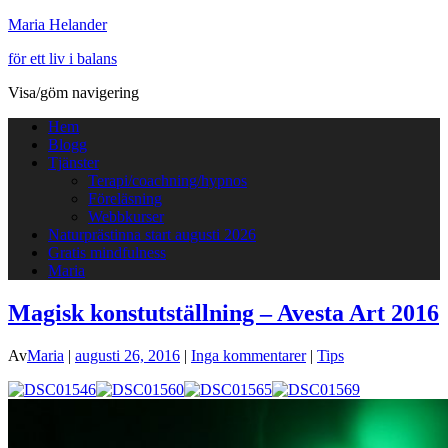
Maria Helander
för ett liv i balans
Visa/göm navigering
Hem
Blogg
Tjänster
Terapi/coachning/hypnos
Föreläsning
Webbkurser
Naturprästinna start augusti 2026
Gratis mindfulness
Maria
Magisk konstutställning – Avesta Art 2016
Av
Maria
|
augusti 26, 2016
|
Inga kommentarer
|
Tips