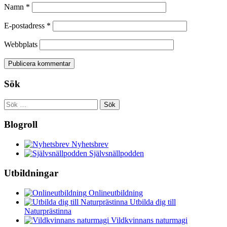
Namn
*
E-postadress
*
Webbplats
Sök
Sök
efter:
Blogroll
Nyhetsbrev
Självsnällpodden
Utbildningar
Onlineutbildning
Utbilda dig till
Naturprästinna
Vildkvinnans naturmagi