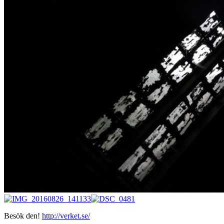
Besök den!
http://verket.se/