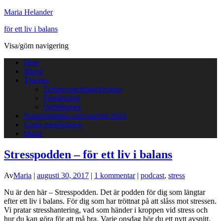
Maria Helander
för ett liv i balans
Visa/göm navigering
Hem
Blogg
Tjänster
Terapi/coachning/hypnos
Föreläsning
Webbkurser
Naturprästinna start augusti 2026
Gratis mindfulness
Maria
Stresspodden – för ett liv i balans
Av
Maria
|
augusti 30, 2017
|
1 kommentar
|
podcast
,
stress
Nu är den här – Stresspodden. Det är podden för dig som längtar
efter ett liv i balans. För dig som har tröttnat på att slåss mot stressen.
Vi pratar stresshantering, vad som händer i kroppen vid stress och
hur du kan göra för att må bra. Varje onsdag hör du ett nytt avsnitt.