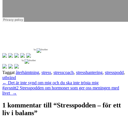
by
by
Taggat
återhämtning
,
stress
,
stresscoach
,
stresshantering
,
stresspodd
,
utbränd
Inläggsnavigering
←
Det är inte synd om mig och du ska inte trösta mig
#avsnitt2 Stresspodden om hormoner som ger oss meningen med
livet
→
1 kommentar till “
Stresspodden – för ett
liv i balans
”