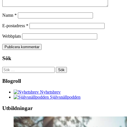
Namn
*
E-postadress
*
Webbplats
Sök
Sök
efter:
Blogroll
Nyhetsbrev
Självsnällpodden
Utbildningar