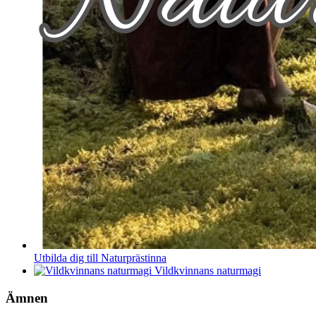
Utbilda dig till Naturprästinna
Vildkvinnans naturmagi
Ämnen