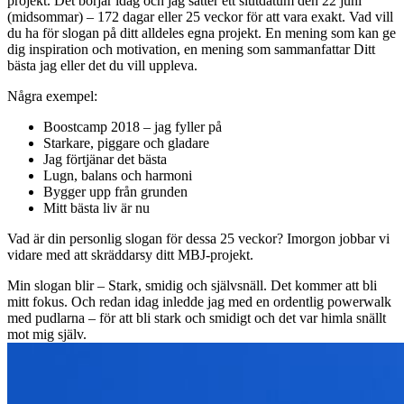
projekt. Det börjar idag och jag sätter ett slutdatum den 22 juni
(midsommar) – 172 dagar eller 25 veckor för att vara exakt. Vad vill
du ha för slogan på ditt alldeles egna projekt. En mening som kan ge
dig inspiration och motivation, en mening som sammanfattar Ditt
bästa jag eller det du vill uppleva.
Några exempel:
Boostcamp 2018 – jag fyller på
Starkare, piggare och gladare
Jag förtjänar det bästa
Lugn, balans och harmoni
Bygger upp från grunden
Mitt bästa liv är nu
Vad är din personlig slogan för dessa 25 veckor? Imorgon jobbar vi
vidare med att skräddarsy ditt MBJ-projekt.
Min slogan blir – Stark, smidig och självsnäll. Det kommer att bli
mitt fokus. Och redan idag inledde jag med en ordentlig powerwalk
med pudlarna – för att bli stark och smidigt och det var himla snällt
mot mig själv.