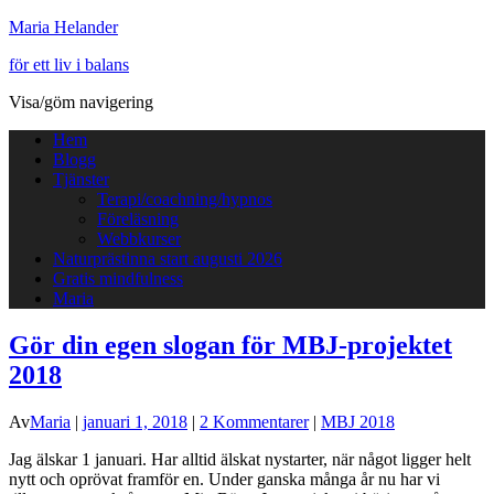
Maria Helander
för ett liv i balans
Visa/göm navigering
Hem
Blogg
Tjänster
Terapi/coachning/hypnos
Föreläsning
Webbkurser
Naturprästinna start augusti 2026
Gratis mindfulness
Maria
Gör din egen slogan för MBJ-projektet
2018
Av
Maria
|
januari 1, 2018
|
2 Kommentarer
|
MBJ 2018
Jag älskar 1 januari. Har alltid älskat nystarter, när något ligger helt
nytt och oprövat framför en. Under ganska många år nu har vi