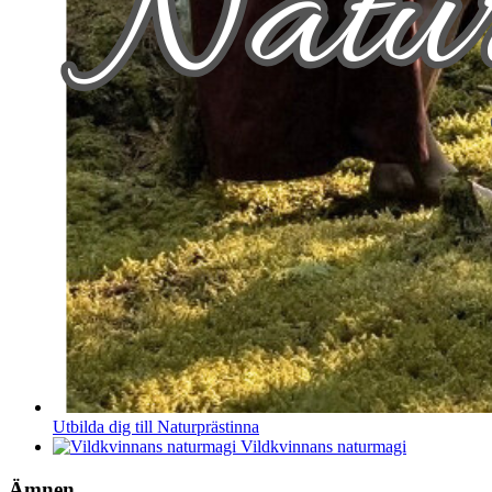
Utbilda dig till Naturprästinna
Vildkvinnans naturmagi
Ämnen