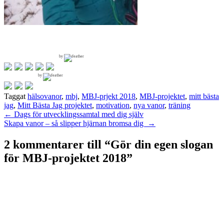
by
by
Taggat
hälsovanor
,
mbj
,
MBJ-prjekt 2018
,
MBJ-projektet
,
mitt bästa
jag
,
Mitt Bästa Jag projektet
,
motivation
,
nya vanor
,
träning
Inläggsnavigering
←
Dags för utvecklingssamtal med dig själv
Skapa vanor – så slipper hjärnan bromsa dig
→
2 kommentarer till “
Gör din egen slogan
för MBJ-projektet 2018
”