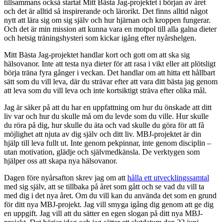
tillsammans också startat Mitt Bästa Jag-projektet i början av året
och det är alltid så inspirerande och lärorikt. Det finns alltid något
nytt att lära sig om sig själv och hur hjärnan och kroppen fungerar.
Och det är min mission att kunna vara en motpol till alla galna dieter
och hetsig träningshysteri som kickar igång efter nyårshelgen.
Mitt Bästa Jag-projektet handlar kort och gott om att ska sig
hälsovanor. Inte att testa nya dieter för att rasa i vikt eller att plötsligt
börja träna fyra gånger i veckan. Det handlar om att hitta ett hållbart
sätt som du vill leva, där du strävar efter att vara ditt bästa jag genom
att leva som du vill leva och inte kortsiktigt sträva efter olika mål.
Jag är säker på att du har en uppfattning om hur du önskade att ditt
liv var och hur du skulle må om du levde som du ville. Hur skulle
du röra på dig, hur skulle du äta och vad skulle du göra för att få
möjlighet att njuta av dig själv och ditt liv. MBJ-projektet är din
hjälp till leva fullt ut. Inte genom pekpinnar, inte genom disciplin –
utan motivation, glädje och självmedkänsla. De verktygen som
hjälper oss att skapa nya hälsovanor.
Dagen före nyårsafton skrev jag om att
hålla ett utvecklingssamtal
med sig själv, att se tillbaka på året som gått och se vad du vill ta
med dig i det nya året. Om du vill kan du använda det som en grund
för ditt nya MBJ-projekt. Jag vill smyga igång dig genom att ge dig
en uppgift. Jag vill att du sätter en egen slogan på ditt nya MBJ-