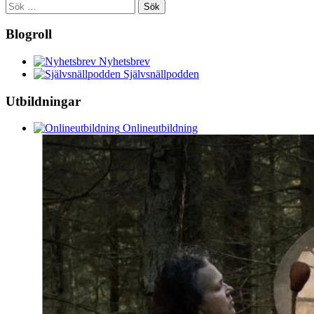
Sök
efter:
Blogroll
Nyhetsbrev
Självsnällpodden
Utbildningar
Onlineutbildning