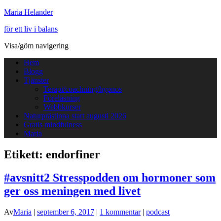
Maria Helander
för ett liv i balans
Visa/göm navigering
Hem
Blogg
Tjänster
Terapi/coachning/hypnos
Föreläsning
Webbkurser
Naturprästinna start augusti 2026
Gratis mindfulness
Maria
Etikett:
endorfiner
#avsnitt2 Stresspodden om hormoner som
ger oss meningen med livet
Av
Maria
|
september 6, 2017
|
1 kommentar
|
podcast