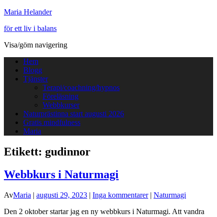
Maria Helander
för ett liv i balans
Visa/göm navigering
Hem
Blogg
Tjänster
Terapi/coachning/hypnos
Föreläsning
Webbkurser
Naturprästinna start augusti 2026
Gratis mindfulness
Maria
Etikett:
gudinnor
Webbkurs i Naturmagi
Av
Maria
|
augusti 29, 2023
|
Inga kommentarer
|
Naturmagi
Den 2 oktober startar jag en ny webbkurs i Naturmagi. Att vandra