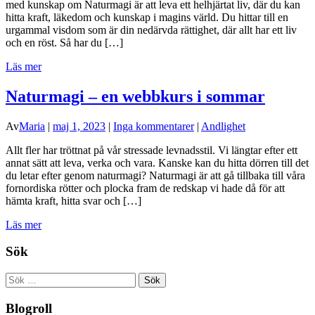
med kunskap om Naturmagi är att leva ett helhjärtat liv, där du kan
hitta kraft, läkedom och kunskap i magins värld. Du hittar till en
urgammal visdom som är din nedärvda rättighet, där allt har ett liv
och en röst. Så har du […]
Läs mer
Naturmagi – en webbkurs i sommar
Av
Maria
|
maj 1, 2023
|
Inga kommentarer
|
Andlighet
Allt fler har tröttnat på vår stressade levnadsstil. Vi längtar efter ett
annat sätt att leva, verka och vara. Kanske kan du hitta dörren till det
du letar efter genom naturmagi? Naturmagi är att gå tillbaka till våra
fornordiska rötter och plocka fram de redskap vi hade då för att
hämta kraft, hitta svar och […]
Läs mer
Sök
Sök
efter:
Blogroll