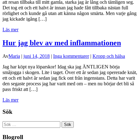
att resan tillbaka till mitt gamla, starka jag är lång och tämligen seg.
Det tog ett och ett halvt år innan jag hade fått tillbaka nästan full
rörlighet och kunde gå utan att känna någon smärta. Men varje gång
jag kickade igång […]
Läs mer
Hur jag blev av med inflammationen
Av
Maria
|
juni 14, 2018
|
Inga kommentarer
|
Kropp och hälsa
Jag har köpt nya löparskor! Idag ska jag ÄNTLIGEN börja
småjogga i skogen. Lite i taget. Över ett år sedan jag opererade knät,
ett och ett halvt år sedan jag fick ont från ingenstans. Detta har varit
den segaste process jag har varit med om – men nu börjar det bli så
pass friskt att […]
Läs mer
Sök
Sök
efter:
Blogroll