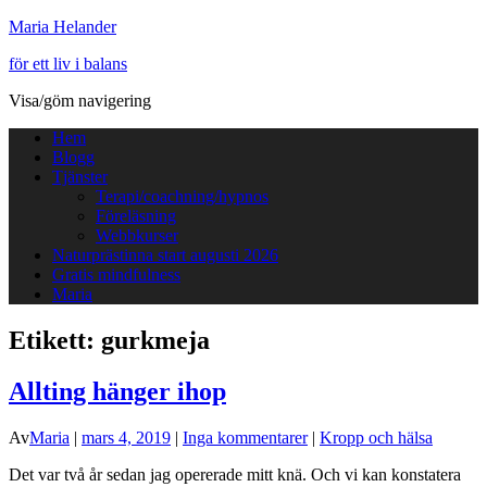
Maria Helander
för ett liv i balans
Visa/göm navigering
Hem
Blogg
Tjänster
Terapi/coachning/hypnos
Föreläsning
Webbkurser
Naturprästinna start augusti 2026
Gratis mindfulness
Maria
Etikett:
gurkmeja
Allting hänger ihop
Av
Maria
|
mars 4, 2019
|
Inga kommentarer
|
Kropp och hälsa
Det var två år sedan jag opererade mitt knä. Och vi kan konstatera