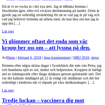
Då är vi en vecka in i det nya året. Jag är tillbaka hemma i
Stockholm igen, efter två veckors återhämtning på landet. Detta år
gjorde jag en ordentlig utvärdering för att se vart jag är på väg och
vad jag behöver fortsätta att arbeta med, du kan läsa om hur jag la
upp det […]
Läs mer
Vi glömmer oftast det enda som vår
kropp ber oss om – att lyssna på den.
Av
Maria
|
februari 6, 2018
|
Inga kommentarer
|
MBJ 2018
,
stress
Hemma efter några sköna dagar i Sysslebäck där min vän Petra, jag
och hundarna njöt av sol, skidor och helpension. Kroppen är härligt
stel av träningsvärk efter långa skidpass genom gnistrande snö. Det
var det kallaste skidlägret på 22 år enligt vår skidlärare och det bet
ordentligt i kinderna när vi slipade på våra skidkunskaper. […]
Läs mer
Tredje luckan – vaccinera dig mot