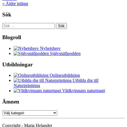
«
Äldre inlägg
Sök
Sök
efter:
Blogroll
Nyhetsbrev
Självsnällpodden
Utbildningar
Onlineutbildning
Utbilda dig till
Naturprästinna
Vildkvinnans naturmagi
Ämnen
Ämnen
Copyright - Maria Helander