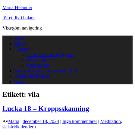
Maria Helander
för ett liv i balans
Visa/göm navigering
Hem
Blogg
Tjänster
Terapi/coachning/hypnos
Föreläsning
Webbkurser
Naturprästinna start augusti 2026
Gratis mindfulness
Maria
Etikett:
vila
Lucka 18 – Kroppsskanning
Av
Maria
|
december 18, 2024
|
Inga kommentarer
|
Meditation
,
själsfridkalendern