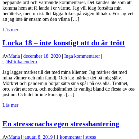
peppande ord och värmande kommentarer. Det kändes lite som att
komma hem att få landa i er värme. Jag vill idag fortsätta min
berättelse, men nu istället lägga fokus på vägen tillbaka. För jag vet
att jag inte är ensam om den vilsna […]
Läs mer
Lucka 18 – inte konstigt att du är trött
Av
Maria
|
december 18, 2020
|
Inga kommentarer
|
själsfridkalendern
Jag lägger märket till det med mina klienter. Jag märker det med
mina vänner och min familj. Och jag märker det på mig själv.
Mörkret och pandemin börjar sätta sina spår på oss alla. Trötthet,
oro, svårt att sova, och nedstämdhet är vanligt bland de flesta av oss
just nu. Och det är inte konstigt. […]
Läs mer
En stresscoachs egen stresshantering
Av
Maria
|
januari 8, 2019
|
1 kommentar
|
stress