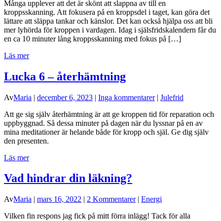
Många upplever att det är skönt att slappna av till en
kroppsskanning. Att fokusera på en kroppsdel i taget, kan göra det
lättare att släppa tankar och känslor. Det kan också hjälpa oss att bli
mer lyhörda för kroppen i vardagen. Idag i själsfridskalendern får du
en ca 10 minuter lång kroppsskanning med fokus på […]
Läs mer
Lucka 6 – återhämtning
Av
Maria
|
december 6, 2023
|
Inga kommentarer
|
Julefrid
Att ge sig själv återhämtning är att ge kroppen tid för reparation och
uppbyggnad. Så dessa minuter på dagen när du lyssnar på en av
mina meditationer är helande både för kropp och själ. Ge dig själv
den presenten.
Läs mer
Vad hindrar din läkning?
Av
Maria
|
mars 16, 2022
|
2 Kommentarer
|
Energi
Vilken fin respons jag fick på mitt förra inlägg! Tack för alla