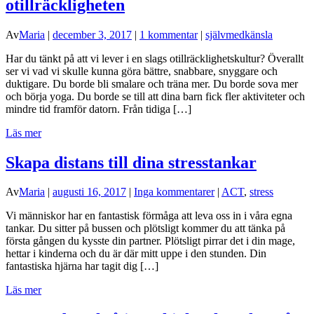
otillräckligheten
Av
Maria
|
december 3, 2017
|
1 kommentar
|
självmedkänsla
Har du tänkt på att vi lever i en slags otillräcklighetskultur? Överallt
ser vi vad vi skulle kunna göra bättre, snabbare, snyggare och
duktigare. Du borde bli smalare och träna mer. Du borde sova mer
och börja yoga. Du borde se till att dina barn fick fler aktiviteter och
mindre tid framför datorn. Från tidiga […]
Läs mer
Skapa distans till dina stresstankar
Av
Maria
|
augusti 16, 2017
|
Inga kommentarer
|
ACT
,
stress
Vi människor har en fantastisk förmåga att leva oss in i våra egna
tankar. Du sitter på bussen och plötsligt kommer du att tänka på
första gången du kysste din partner. Plötsligt pirrar det i din mage,
hettar i kinderna och du är där mitt uppe i den stunden. Din
fantastiska hjärna har tagit dig […]
Läs mer