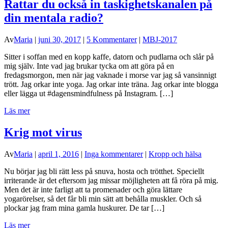
Rattar du också in taskighetskanalen på
din mentala radio?
Av
Maria
|
juni 30, 2017
|
5 Kommentarer
|
MBJ-2017
Sitter i soffan med en kopp kaffe, datorn och pudlarna och slår på
mig själv. Inte vad jag brukar tycka om att göra på en
fredagsmorgon, men när jag vaknade i morse var jag så vansinnigt
trött. Jag orkar inte yoga. Jag orkar inte träna. Jag orkar inte blogga
eller lägga ut #dagensmindfulness på Instagram. […]
Läs mer
Krig mot virus
Av
Maria
|
april 1, 2016
|
Inga kommentarer
|
Kropp och hälsa
Nu börjar jag bli rätt less på snuva, hosta och trötthet. Speciellt
irriterande är det eftersom jag missar möjligheten att få röra på mig.
Men det är inte farligt att ta promenader och göra lättare
yogarörelser, så det får bli min sätt att behålla muskler. Och så
plockar jag fram mina gamla huskurer. De tar […]
Läs mer