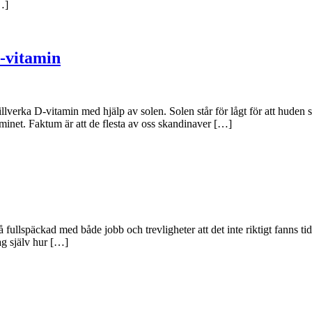
…]
-vitamin
llverka D-vitamin med hjälp av solen. Solen står för lågt för att huden 
vitaminet. Faktum är att de flesta av oss skandinaver […]
llspäckad med både jobb och trevligheter att det inte riktigt fanns tid t
jag själv hur […]