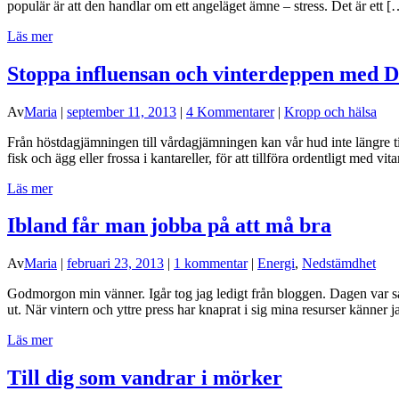
populär är att den handlar om ett angeläget ämne – stress. Det är ett [
Läs mer
Stoppa influensan och vinterdeppen med D
Av
Maria
|
september 11, 2013
|
4 Kommentarer
|
Kropp och hälsa
Från höstdagjämningen till vårdagjämningen kan vår hud inte längre ti
fisk och ägg eller frossa i kantareller, för att tillföra ordentligt med 
Läs mer
Ibland får man jobba på att må bra
Av
Maria
|
februari 23, 2013
|
1 kommentar
|
Energi
,
Nedstämdhet
Godmorgon min vänner. Igår tog jag ledigt från bloggen. Dagen var så fu
ut. När vintern och yttre press har knaprat i sig mina resurser känner 
Läs mer
Till dig som vandrar i mörker