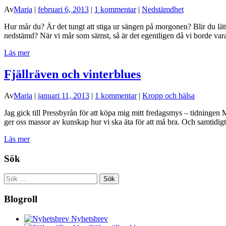
Av
Maria
|
februari 6, 2013
|
1 kommentar
|
Nedstämdhet
Hur mår du? Är det tungt att stiga ur sängen på morgonen? Blir du lätt 
nedstämd? När vi mår som sämst, så är det egentligen då vi borde va
Läs mer
Fjällräven och vinterblues
Av
Maria
|
januari 11, 2013
|
1 kommentar
|
Kropp och hälsa
Jag gick till Pressbyrån för att köpa mig mitt fredagsmys – tidningen M
ger oss massor av kunskap hur vi ska äta för att må bra. Och samtidig
Läs mer
Sök
Sök
efter:
Blogroll
Nyhetsbrev