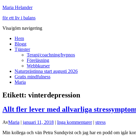
Maria Helander
för ett liv i balans
Visa/göm navigering
Hem
Blogg
Tjänster
Terapi/coachning/hypnos
Föreläsning
Webbkurser
Naturprästinna start augusti 2026
Gratis mindfulness
Maria
Etikett:
vinterdepression
Allt fler lever med allvarliga stressympto
Av
Maria
|
januari 11, 2018
|
Inga kommentarer
|
stress
Min kollega och vän Petra Sundqvist och jag har en podd om igår kom ut