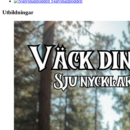
Självsnällpodden
Utbildningar