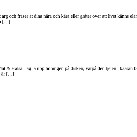
arg och fräser åt dina nära och kära eller gråter över att livet känns e
ra […]
at & Hälsa. Jag la upp tidningen på disken, varpå den tjejen i kassan bö
t är […]