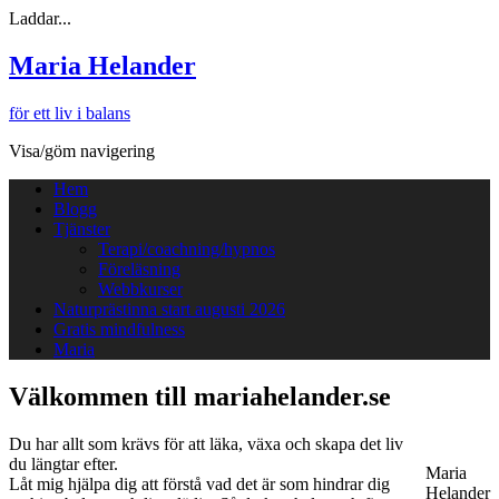
Laddar...
Maria Helander
för ett liv i balans
Visa/göm navigering
Hem
Blogg
Tjänster
Terapi/coachning/hypnos
Föreläsning
Webbkurser
Naturprästinna start augusti 2026
Gratis mindfulness
Maria
Välkommen till mariahelander.se
Du har allt som krävs för att läka, växa och skapa det liv
du längtar efter.
Maria
Låt mig hjälpa dig att förstå vad det är som hindrar dig
Helander