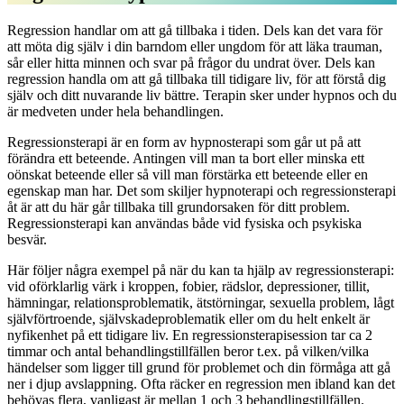
Regression handlar om att gå tillbaka i tiden. Dels kan det vara för
att möta dig själv i din barndom eller ungdom för att läka trauman,
sår eller hitta minnen och svar på frågor du undrat över. Dels kan
regression handla om att gå tillbaka till tidigare liv, för att förstå dig
själv och ditt nuvarande liv bättre. Terapin sker under hypnos och du
är medveten under hela behandlingen.
Regressionsterapi är en form av hypnosterapi som går ut på att
förändra ett beteende. Antingen vill man ta bort eller minska ett
oönskat beteende eller så vill man förstärka ett beteende eller en
egenskap man har. Det som skiljer hypnoterapi och regressionsterapi
åt är att du här går tillbaka till grundorsaken för ditt problem.
Regressionsterapi kan användas både vid fysiska och psykiska
besvär.
Här följer några exempel på när du kan ta hjälp av regressionsterapi:
vid oförklarlig värk i kroppen, fobier, rädslor, depressioner, tillit,
hämningar, relationsproblematik, ätstörningar, sexuella problem, lågt
självförtroende, självskadeproblematik eller om du helt enkelt är
nyfikenhet på ett tidigare liv. En regressionsterapisession tar ca 2
timmar och antal behandlingstillfällen beror t.ex. på vilken/vilka
händelser som ligger till grund för problemet och din förmåga att gå
ner i djup avslappning. Ofta räcker en regression men ibland kan det
behövas flera, vanligast är mellan 1 och 3 behandlingstillfällen.