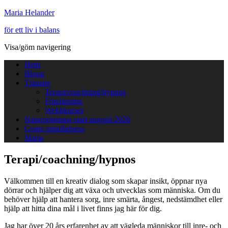
Maria Helander
för ett liv i balans
Visa/göm navigering
Hem
Blogg
Tjänster
Terapi/coachning/hypnos
Föreläsning
Webbkurser
Naturprästinna start augusti 2026
Gratis mindfulness
Maria
Terapi/coachning/hypnos
Välkommen till en kreativ dialog som skapar insikt, öppnar nya
dörrar och hjälper dig att växa och utvecklas som människa. Om du
behöver hjälp att hantera sorg, inre smärta, ångest, nedstämdhet eller
hjälp att hitta dina mål i livet finns jag här för dig.
J
ag har över 20 års erfarenhet av att vägleda människor till inre- och