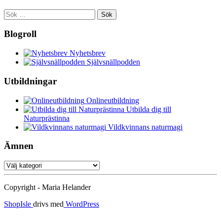
Sök
efter:
Blogroll
Nyhetsbrev
Självsnällpodden
Utbildningar
Onlineutbildning
Utbilda dig till
Naturprästinna
Vildkvinnans naturmagi
Ämnen
Ämnen
Copyright - Maria Helander
ShopIsle
drivs med
WordPress