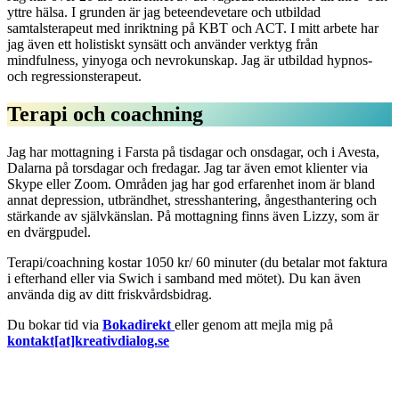
yttre hälsa. I grunden är jag beteendevetare och utbildad
samtalsterapeut med inriktning på KBT och ACT. I mitt arbete har
jag även ett holistiskt synsätt och använder verktyg från
mindfulness, yinyoga och nevrokunskap. Jag är utbildad hypnos-
och regressionsterapeut.
Terapi och coachning
Jag har mottagning i Farsta på tisdagar och onsdagar, och i Avesta,
Dalarna på torsdagar och fredagar. Jag tar även emot klienter via
Skype eller Zoom. Områden jag har god erfarenhet inom är bland
annat depression, utbrändhet, stresshantering, ångesthantering och
stärkande av självkänslan. På mottagning finns även Lizzy, som är
en dvärgpudel.
Terapi/coachning kostar 1050 kr/ 60 minuter (du betalar mot faktura
i efterhand eller via Swich i samband med mötet). Du kan även
använda dig av ditt friskvårdsbidrag.
Du bokar tid via
Bokadirekt
eller genom att mejla mig på
kontakt[at]kreativdialog.se