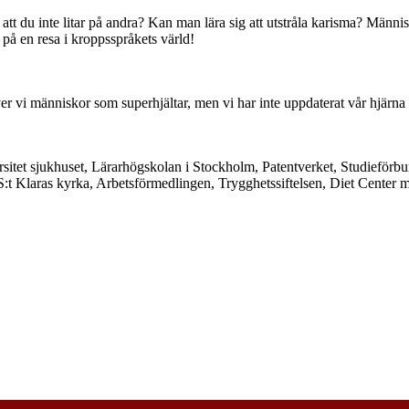
r att du inte litar på andra? Kan man lära sig att utstråla karisma? Män
 på en resa i kroppsspråkets värld!
g lever vi människor som superhjältar, men vi har inte uppdaterat vår hjä
rsitet sjukhuset, Lärarhögskolan i Stockholm, Patentverket, Studieför
:t Klaras kyrka, Arbetsförmedlingen, Trygghetssiftelsen, Diet Center m