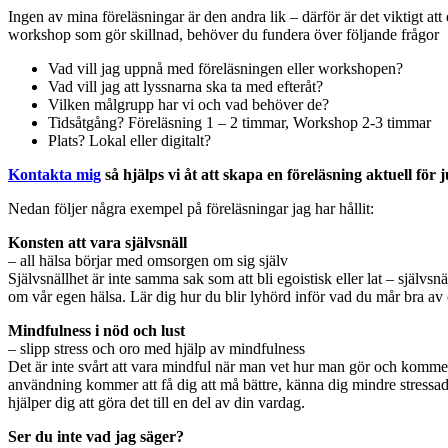
Ingen av mina föreläsningar är den andra lik – därför är det viktigt att
workshop som gör skillnad, behöver du fundera över följande frågor
Vad vill jag uppnå med föreläsningen eller workshopen?
Vad vill jag att lyssnarna ska ta med efteråt?
Vilken målgrupp har vi och vad behöver de?
Tidsåtgång? Föreläsning 1 – 2 timmar, Workshop 2-3 timmar
Plats? Lokal eller digitalt?
Kontakta mig
så hjälps vi åt att skapa en föreläsning aktuell för j
Nedan följer några exempel på föreläsningar jag har hållit:
Konsten att vara självsnäll
– all hälsa börjar med omsorgen om sig själv
Självsnällhet är inte samma sak som att bli egoistisk eller lat – självsn
om vår egen hälsa. Lär dig hur du blir lyhörd inför vad du mår bra av 
Mindfulness i nöd och lust
– slipp stress och oro med hjälp av mindfulness
Det är inte svårt att vara mindful när man vet hur man gör och kommer 
användning kommer att få dig att må bättre, känna dig mindre stressa
hjälper dig att göra det till en del av din vardag.
Ser du inte vad jag säger?