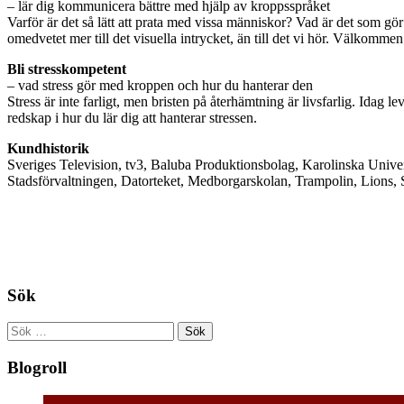
– lär dig kommunicera bättre med hjälp av kroppsspråket
Varför är det så lätt att prata med vissa människor? Vad är det som gö
omedvetet mer till det visuella intrycket, än till det vi hör. Välkommen
Bli stresskompetent
– vad stress gör med kroppen och hur du hanterar den
Stress är inte farligt, men bristen på återhämtning är livsfarlig. Ida
redskap i hur du lär dig att hanterar stressen.
Kundhistorik
Sveriges Television, tv3, Baluba Produktionsbolag, Karolinska Unive
Stadsförvaltningen, Datorteket, Medborgarskolan, Trampolin, Lions, S
Sök
Sök
efter:
Blogroll