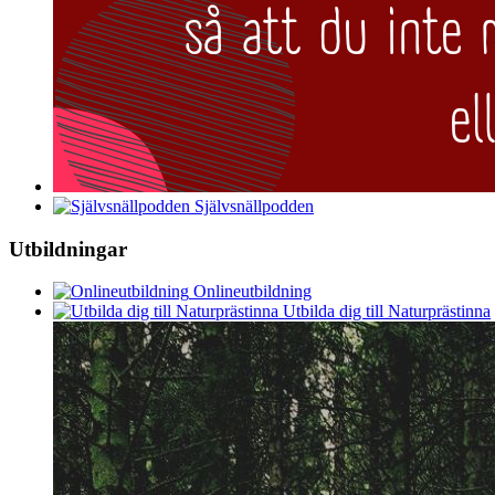
Självsnällpodden
Utbildningar
Onlineutbildning
Utbilda dig till Naturprästinna