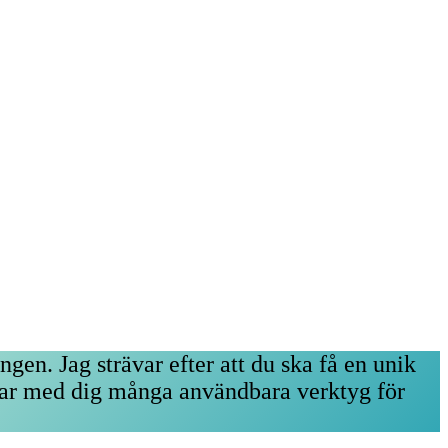
gen. Jag strävar efter att du ska få en unik
 har med dig många användbara verktyg för