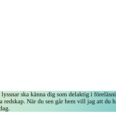
lyssnar ska känna dig som delaktig i föreläsnin
a redskap. När du sen går hem vill jag att du
rdag.