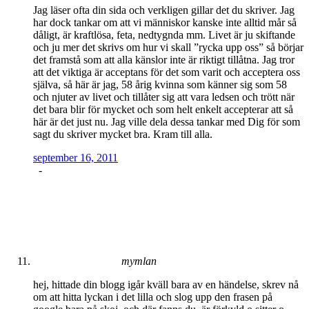
Jag läser ofta din sida och verkligen gillar det du skriver. Jag
har dock tankar om att vi människor kanske inte alltid mår så
dåligt, är kraftlösa, feta, nedtygnda mm. Livet är ju skiftande
och ju mer det skrivs om hur vi skall ”rycka upp oss” så börjar
det framstå som att alla känslor inte är riktigt tillåtna. Jag tror
att det viktiga är acceptans för det som varit och acceptera oss
själva, så här är jag, 58 årig kvinna som känner sig som 58
och njuter av livet och tillåter sig att vara ledsen och trött när
det bara blir för mycket och som helt enkelt accepterar att så
här är det just nu. Jag ville dela dessa tankar med Dig för som
sagt du skriver mycket bra. Kram till alla.
september 16, 2011
-
mymlan
hej, hittade din blogg igår kväll bara av en händelse, skrev nå
om att hitta lyckan i det lilla och slog upp den frasen på