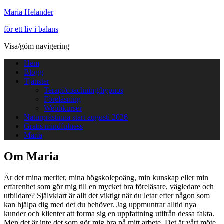
Maria Helander
för ett liv i balans
Visa/göm navigering
Hem
Blogg
Tjänster
Terapi/coachning/hypnos
Föreläsning
Webbkurser
Naturprästinna start augusti 2026
Gratis mindfulness
Maria
Om Maria
Är det mina meriter, mina högskolepoäng, min kunskap eller min
erfarenhet som gör mig till en mycket bra föreläsare, vägledare och
utbildare? Självklart är allt det viktigt när du letar efter någon som
kan hjälpa dig med det du behöver. Jag uppmuntrar alltid nya
kunder och klienter att forma sig en uppfattning utifrån dessa fakta.
Men det är inte det som gör mig bra på mitt arbete. Det är vårt möte