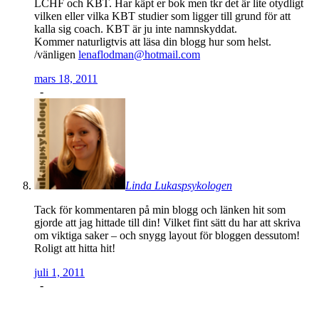
LCHF och KBT. Har käpt er bok men tkr det är lite otydligt
vilken eller vilka KBT studier som ligger till grund för att
kalla sig coach. KBT är ju inte namnskyddat.
Kommer naturligtvis att läsa din blogg hur som helst.
/vänligen
lenaflodman@hotmail.com
mars 18, 2011
-
Linda Lukaspsykologen
Tack för kommentaren på min blogg och länken hit som
gjorde att jag hittade till din! Vilket fint sätt du har att skriva
om viktiga saker – och snygg layout för bloggen dessutom!
Roligt att hitta hit!
juli 1, 2011
-