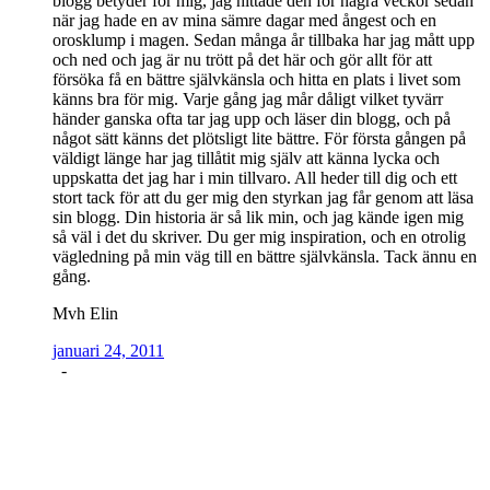
blogg betyder för mig, jag hittade den för några veckor sedan
när jag hade en av mina sämre dagar med ångest och en
orosklump i magen. Sedan många år tillbaka har jag mått upp
och ned och jag är nu trött på det här och gör allt för att
försöka få en bättre självkänsla och hitta en plats i livet som
känns bra för mig. Varje gång jag mår dåligt vilket tyvärr
händer ganska ofta tar jag upp och läser din blogg, och på
något sätt känns det plötsligt lite bättre. För första gången på
väldigt länge har jag tillåtit mig själv att känna lycka och
uppskatta det jag har i min tillvaro. All heder till dig och ett
stort tack för att du ger mig den styrkan jag får genom att läsa
sin blogg. Din historia är så lik min, och jag kände igen mig
så väl i det du skriver. Du ger mig inspiration, och en otrolig
vägledning på min väg till en bättre självkänsla. Tack ännu en
gång.
Mvh Elin
januari 24, 2011
-