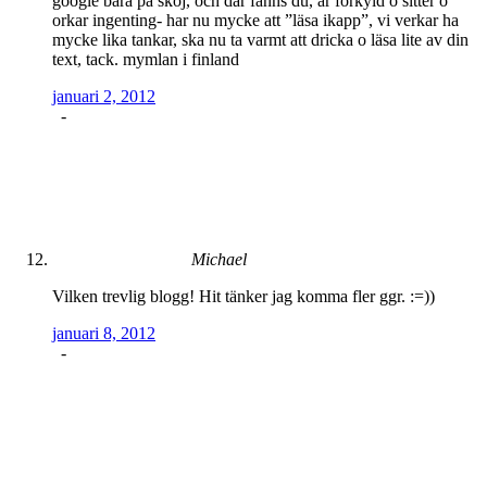
google bara på skoj, och där fanns du, är förkyld o sitter o
orkar ingenting- har nu mycke att ”läsa ikapp”, vi verkar ha
mycke lika tankar, ska nu ta varmt att dricka o läsa lite av din
text, tack. mymlan i finland
januari 2, 2012
-
Michael
Vilken trevlig blogg! Hit tänker jag komma fler ggr. :=))
januari 8, 2012
-