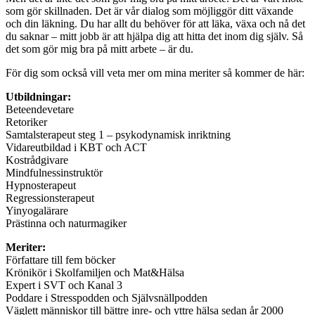
som gör skillnaden. Det är vår dialog som möjliggör ditt växande
och din läkning. Du har allt du behöver för att läka, växa och nå det
du saknar – mitt jobb är att hjälpa dig att hitta det inom dig själv. Så
det som gör mig bra på mitt arbete – är du.
För dig som också vill veta mer om mina meriter så kommer de här:
Utbildningar:
Beteendevetare
Retoriker
Samtalsterapeut steg 1 – psykodynamisk inriktning
Vidareutbildad i KBT och ACT
Kostrådgivare
Mindfulnessinstruktör
Hypnosterapeut
Regressionsterapeut
Yinyogalärare
Prästinna och naturmagiker
Meriter:
Författare till fem böcker
Krönikör i Skolfamiljen och Mat&Hälsa
Expert i SVT och Kanal 3
Poddare i Stresspodden och Självsnällpodden
Väglett människor till bättre inre- och yttre hälsa sedan år 2000