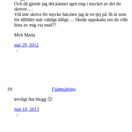
Och då gjorde jag det,känner igen mig i mycket av det du
skriver….
Vill inte skriva för mycke här,men jag är en tjej på 36 år som
för tillfället mår väldigt dåligt…. Skulle uppskatta om du ville
höra av mig via mail??
Mvh Maria
maj 29, 2012
-
Fuktmätning
trevligt fint blogg 🙂
juni 18, 2013
-