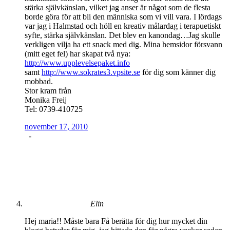
stärka självkänslan, vilket jag anser är något som de flesta
borde göra för att bli den människa som vi vill vara. I lördags
var jag i Halmstad och höll en kreativ målardag i terapuetiskt
syfte, stärka självkänslan. Det blev en kanondag…Jag skulle
verkligen vilja ha ett snack med dig. Mina hemsidor försvann
(mitt eget fel) har skapat två nya:
http://www.upplevelsepaket.info
samt
http://www.sokrates3.vpsite.se
för dig som känner dig
mobbad.
Stor kram från
Monika Freij
Tel: 0739-410725
november 17, 2010
-
Elin
Hej maria!! Måste bara Få berätta för dig hur mycket din