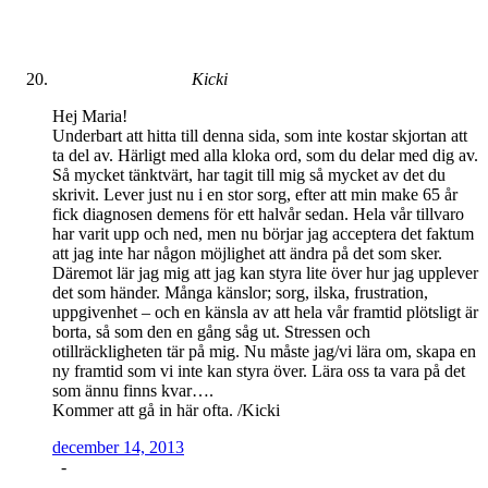
Kicki
Hej Maria!
Underbart att hitta till denna sida, som inte kostar skjortan att
ta del av. Härligt med alla kloka ord, som du delar med dig av.
Så mycket tänktvärt, har tagit till mig så mycket av det du
skrivit. Lever just nu i en stor sorg, efter att min make 65 år
fick diagnosen demens för ett halvår sedan. Hela vår tillvaro
har varit upp och ned, men nu börjar jag acceptera det faktum
att jag inte har någon möjlighet att ändra på det som sker.
Däremot lär jag mig att jag kan styra lite över hur jag upplever
det som händer. Många känslor; sorg, ilska, frustration,
uppgivenhet – och en känsla av att hela vår framtid plötsligt är
borta, så som den en gång såg ut. Stressen och
otillräckligheten tär på mig. Nu måste jag/vi lära om, skapa en
ny framtid som vi inte kan styra över. Lära oss ta vara på det
som ännu finns kvar….
Kommer att gå in här ofta. /Kicki
december 14, 2013
-