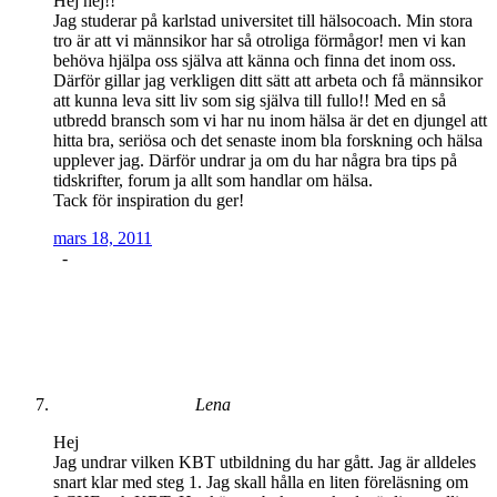
Hej hej!!
Jag studerar på karlstad universitet till hälsocoach. Min stora
tro är att vi männsikor har så otroliga förmågor! men vi kan
behöva hjälpa oss själva att känna och finna det inom oss.
Därför gillar jag verkligen ditt sätt att arbeta och få männsikor
att kunna leva sitt liv som sig själva till fullo!! Med en så
utbredd bransch som vi har nu inom hälsa är det en djungel att
hitta bra, seriösa och det senaste inom bla forskning och hälsa
upplever jag. Därför undrar ja om du har några bra tips på
tidskrifter, forum ja allt som handlar om hälsa.
Tack för inspiration du ger!
mars 18, 2011
-
Lena
Hej
Jag undrar vilken KBT utbildning du har gått. Jag är alldeles
snart klar med steg 1. Jag skall hålla en liten föreläsning om