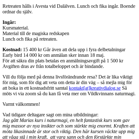
Retreaten hålls i Avesta vid Dalälven. Lunch och fika ingår. Boende
ordnar du själv.
Ingår:
Kursmaterial.
Material till de magiska redskapen
Lunch och fika på retreaten.
Kostnad:
15 400 kr Går även att dela upp i fyra delbetalningar
Early bird 14 000 kr om anmälan sker innan 18 maj.
För att säkra din plats betalas en anmälningsavgift på 1 500 kr
Avgiften dras av från totalbeloppet och är bindande.
Vill du följa med på denna livsförändrande resa? Det är lika viktigt
för mig, som för dig att veta om detta är din väg – så mejla mig för
att boka in ett kostnadsfritt samtal
kontakt[at]kreativdialog.se
Så
möts vi via zoom så du kan få veta mer om Vildkvinnans naturmagi.
Varmt välkommen!
Vad tidigare deltagare sagt om mina utbildningar:
Jag gått Marias kurs i naturmagi, en helt fantastisk kurs som gav
mig massor av nya insikter och som stärkte mig enormt. Kraften att
möta likasinnade är stor och viktig. Den här kursen väckte upp mig
att våga stå i min kraft, att vara sann och den förstärkte min