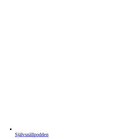
Självsnällpodden