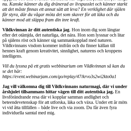
nu. Kanske känner du dig dränerad av livspusslet och känner starkt
att det måste finnas ett annat sätt att leva? En verklighet där själen
får styra, där du vågar möta det som skaver för att läka och du
känner mod att släppa fram din inre kraft.
Vildkvinnan är ditt autentiska jag
. Hon inom dig som längtar
efter det otämjda, det naturliga, det nära. Hon som lyssnar och litar
på själens röst och känner sig sammankopplad med naturen.
Vildkvinnans visdom kommer inifrån och du finner källan till
hennes kraft genom kreativitet, sinnlighet, naturens och kroppens
intelligens.
Vill du lyssna på ett gratis webbinarium om Vildkvinnan så kan du
se det här:
https://event.webinarjam.com/go/replay/47/krvo3s2wi2kto0a1
Jag vill välkomna dig till Vildkvinnans naturmagi, där vi under
årshjulet tillsammans hittar vägen till ditt autentiska jag.
En
livsförändrande resa där vi kopplar samman andlighet och
beteendevetenskap för att utforska, läka och växa. Under ett år möts
vi vid åtta tillfällen – både live och via zoom. Du får även fyra
individuella samtal med mig.