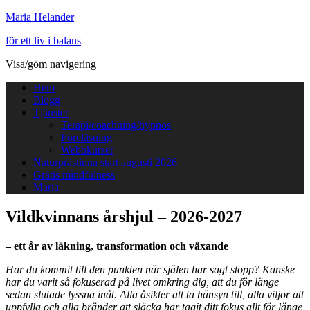
Maria Helander
för ett liv i balans
Visa/göm navigering
Hem
Blogg
Tjänster
Terapi/coachning/hypnos
Föreläsning
Webbkurser
Naturprästinna start augusti 2026
Gratis mindfulness
Maria
Vildkvinnans årshjul – 2026-2027
– ett år av läkning, transformation och växande
Har du kommit till den punkten när själen har sagt stopp? Kanske
har du varit så fokuserad på livet omkring dig, att du för länge
sedan slutade lyssna inåt. Alla åsikter att ta hänsyn till, alla viljor att
uppfylla och alla bränder att släcka har tagit ditt fokus allt för länge