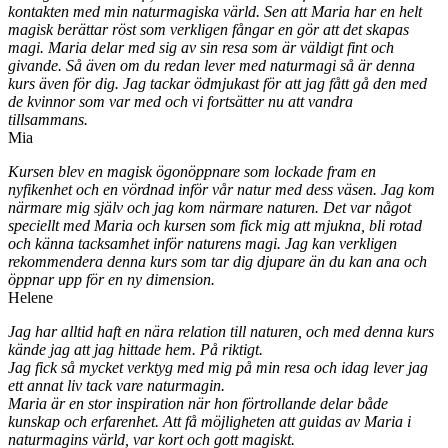
kontakten med min naturmagiska värld. Sen att Maria har en helt
magisk berättar röst som verkligen fångar en gör att det skapas
magi. Maria delar med sig av sin resa som är väldigt fint och
givande. Så även om du redan lever med naturmagi så är denna
kurs även för dig. Jag tackar ödmjukast för att jag fått gå den med
de kvinnor som var med och vi fortsätter nu att vandra
tillsammans.
Mia
Kursen blev en magisk ögonöppnare som lockade fram en
nyfikenhet och en vördnad inför vår natur med dess väsen. Jag kom
närmare mig själv och jag kom närmare naturen. Det var något
speciellt med Maria och kursen som fick mig att mjukna, bli rotad
och känna tacksamhet inför naturens magi. Jag kan verkligen
rekommendera denna kurs som tar dig djupare än du kan ana och
öppnar upp för en ny dimension.
Helene
Jag har alltid haft en nära relation till naturen, och med denna kurs
kände jag att jag hittade hem. På riktigt.
Jag fick så mycket verktyg med mig på min resa och idag lever jag
ett annat liv tack vare naturmagin.
Maria är en stor inspiration när hon förtrollande delar både
kunskap och erfarenhet. Att få möjligheten att guidas av Maria i
naturmagins värld, var kort och gott magiskt.