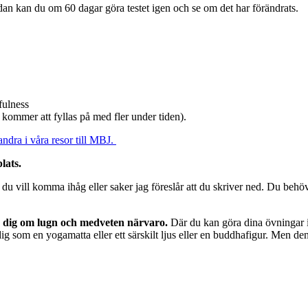
dan kan du om 60 dagar göra testet igen och se om det har förändrats.
fulness
 kommer att fyllas på med fler under tiden).
ndra i våra resor till MBJ.
plats.
 du vill komma ihåg eller saker jag föreslår att du skriver ned. Du behöv
a dig om lugn och medveten närvaro.
Där du kan göra dina övningar i
 som en yogamatta eller ett särskilt ljus eller en buddhafigur. Men den s