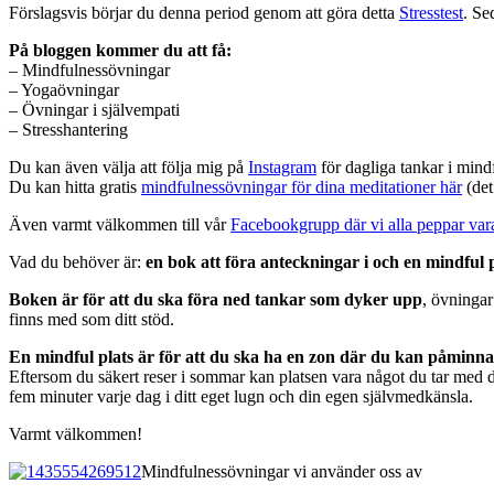
Förslagsvis börjar du denna period genom att göra detta
Stresstest
. Se
På bloggen kommer du att få:
– Mindfulnessövningar
– Yogaövningar
– Övningar i självempati
– Stresshantering
Du kan även välja att följa mig på
Instagram
för dagliga tankar i mind
Du kan hitta gratis
mindfulnessövningar för dina meditationer här
(det
Även varmt välkommen till vår
Facebookgrupp där vi alla peppar vara
Vad du behöver är:
en bok att föra anteckningar i och en mindful 
Boken är för att du ska föra ned tankar som dyker upp
, övningar
finns med som ditt stöd.
En mindful plats är för att du ska ha en zon där du kan påminn
Eftersom du säkert reser i sommar kan platsen vara något du tar med dig
fem minuter varje dag i ditt eget lugn och din egen självmedkänsla.
Varmt välkommen!
Mindfulnessövningar vi använder oss av