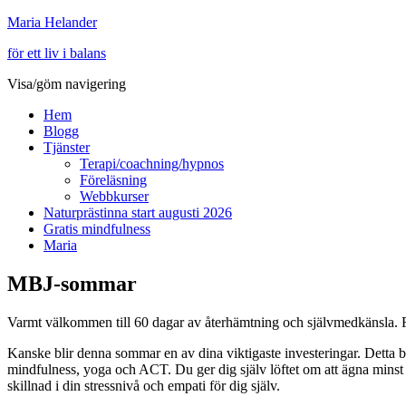
Maria Helander
för ett liv i balans
Visa/göm navigering
Hem
Blogg
Tjänster
Terapi/coachning/hypnos
Föreläsning
Webbkurser
Naturprästinna start augusti 2026
Gratis mindfulness
Maria
MBJ-sommar
Varmt välkommen till 60 dagar av återhämtning och självmedkänsla. Från 
Kanske blir denna sommar en av dina viktigaste investeringar. Detta 
mindfulness, yoga och ACT. Du ger dig själv löftet om att ägna minst 
skillnad i din stressnivå och empati för dig själv.