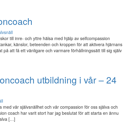
ioncoach
älvsnäll
r till inre- och yttre hälsa med hjälp av selfcompassion
nkar, känslor, beteenden och kroppen för att aktivera hjärnans
 att få ett vänligare och varmare förhållningssätt till sig själv
ncoach utbildning i vår – 24
ll
a med vår självsnällhet och vår compassion för oss själva och
ion coach har varit stort har jag beslutat för att starta en ännu
halva […]