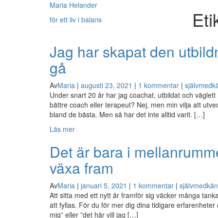
Maria Helander
Eti
för ett liv i balans
Jag har skapat den utbild
gå
Av
Maria
|
augusti 23, 2021
|
1 kommentar
|
självmedk
Under snart 20 år har jag coachat, utbildat och väglett m
bättre coach eller terapeut? Nej, men min vilja att utve
bland de bästa. Men så har det inte alltid varit. […]
Läs mer
Det är bara i mellanrumm
växa fram
Av
Maria
|
januari 5, 2021
|
1 kommentar
|
självmedkän
Att sitta med ett nytt år framför sig väcker många tank
att fyllas. För du för mer dig dina tidigare erfarenheter
mig” eller ”det här vill jag […]