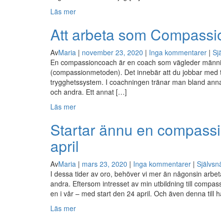
Läs mer
Att arbeta som Compass
Av
Maria
|
november 23, 2020
|
Inga kommentarer
|
Sj
En compassioncoach är en coach som vägleder människo
(compassionmetoden). Det innebär att du jobbar med ta
trygghetssystem. I coachningen tränar man bland annat på
och andra. Ett annat […]
Läs mer
Startar ännu en compassio
april
Av
Maria
|
mars 23, 2020
|
Inga kommentarer
|
Självsnä
I dessa tider av oro, behöver vi mer än någonsin arbet
andra. Eftersom intresset av min utbildning till compass
en i vår – med start den 24 april. Och även denna till 
Läs mer