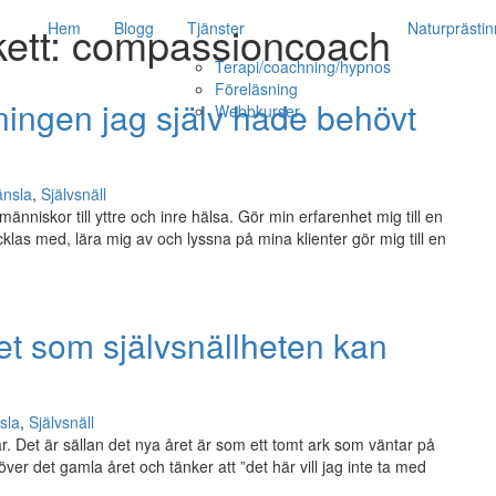
kett:
compassioncoach
Hem
Blogg
Tjänster
Naturprästin
Terapi/coachning/hypnos
Föreläsning
ningen jag själv hade behövt
Webbkurser
änsla
,
Självsnäll
änniskor till yttre och inre hälsa. Gör min erfarenhet mig till en
cklas med, lära mig av och lyssna på mina klienter gör mig till en
et som självsnällheten kan
sla
,
Självsnäll
ar. Det är sällan det nya året är som ett tomt ark som väntar på
 över det gamla året och tänker att ”det här vill jag inte ta med