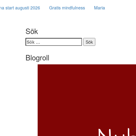
na start augusti 2026
Gratis mindfulness
Maria
Sök
Sök
efter:
Blogroll