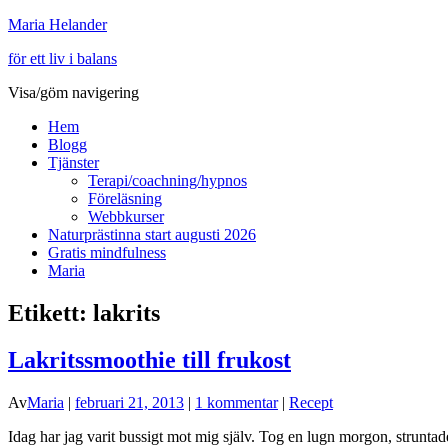
Maria Helander
för ett liv i balans
Visa/göm navigering
Hem
Blogg
Tjänster
Terapi/coachning/hypnos
Föreläsning
Webbkurser
Naturprästinna start augusti 2026
Gratis mindfulness
Maria
Etikett:
lakrits
Lakritssmoothie till frukost
Av
Maria
|
februari 21, 2013
|
1 kommentar
|
Recept
Idag har jag varit bussigt mot mig själv. Tog en lugn morgon, struntad