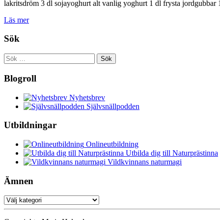
lakritsdröm 3 dl sojayoghurt alt vanlig yoghurt 1 dl frysta jordgubbar
Läs mer
Sök
Sök
efter:
Blogroll
Nyhetsbrev
Självsnällpodden
Utbildningar
Onlineutbildning
Utbilda dig till Naturprästinna
Vildkvinnans naturmagi
Ämnen
Ämnen