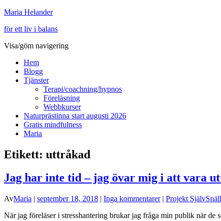
Maria Helander
för ett liv i balans
Visa/göm navigering
Hem
Blogg
Tjänster
Terapi/coachning/hypnos
Föreläsning
Webbkurser
Naturprästinna start augusti 2026
Gratis mindfulness
Maria
Etikett:
uttråkad
Jag har inte tid – jag övar mig i att vara u
Av
Maria
|
september 18, 2018
|
Inga kommentarer
|
Projekt SjälvSnäl
När jag föreläser i stresshantering brukar jag fråga min publik när de 