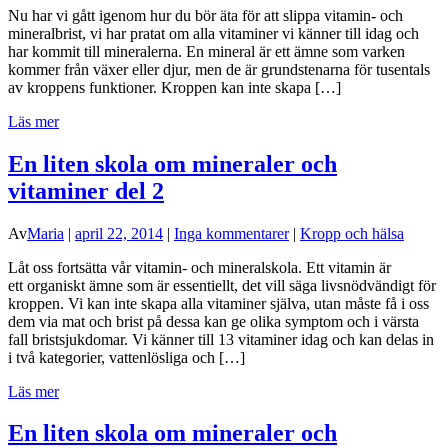
Nu har vi gått igenom hur du bör äta för att slippa vitamin- och
mineralbrist, vi har pratat om alla vitaminer vi känner till idag och
har kommit till mineralerna. En mineral är ett ämne som varken
kommer från växer eller djur, men de är grundstenarna för tusentals
av kroppens funktioner. Kroppen kan inte skapa […]
Läs mer
En liten skola om mineraler och
vitaminer del 2
Av
Maria
|
april 22, 2014
|
Inga kommentarer
|
Kropp och hälsa
Låt oss fortsätta vår vitamin- och mineralskola. Ett vitamin är
ett organiskt ämne som är essentiellt, det vill säga livsnödvändigt för
kroppen. Vi kan inte skapa alla vitaminer själva, utan måste få i oss
dem via mat och brist på dessa kan ge olika symptom och i värsta
fall bristsjukdomar. Vi känner till 13 vitaminer idag och kan delas in
i två kategorier, vattenlösliga och […]
Läs mer
En liten skola om mineraler och