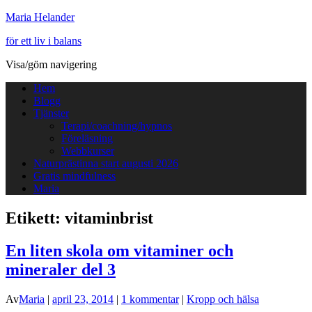
Maria Helander
för ett liv i balans
Visa/göm navigering
Hem
Blogg
Tjänster
Terapi/coachning/hypnos
Föreläsning
Webbkurser
Naturprästinna start augusti 2026
Gratis mindfulness
Maria
Etikett:
vitaminbrist
En liten skola om vitaminer och
mineraler del 3
Av
Maria
|
april 23, 2014
|
1 kommentar
|
Kropp och hälsa