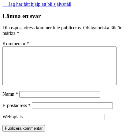
Inläggsnavigering
←
Jag har fått hjälp att bli självsnäll
Lämna ett svar
Din e-postadress kommer inte publiceras.
Obligatoriska fält är
märkta
*
Kommentar
*
Namn
*
E-postadress
*
Webbplats