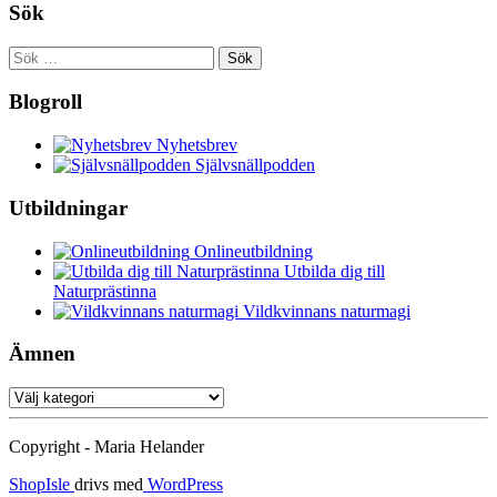
Sök
Sök
efter:
Blogroll
Nyhetsbrev
Självsnällpodden
Utbildningar
Onlineutbildning
Utbilda dig till
Naturprästinna
Vildkvinnans naturmagi
Ämnen
Ämnen
Copyright - Maria Helander
ShopIsle
drivs med
WordPress