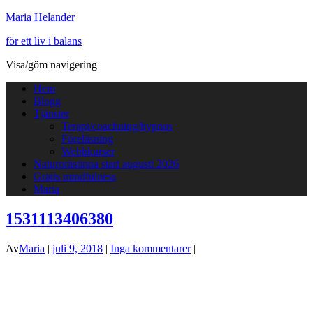
Maria Helander
för ett liv i balans
Visa/göm navigering
Hem
Blogg
Tjänster
Terapi/coachning/hypnos
Föreläsning
Webbkurser
Naturprästinna start augusti 2026
Gratis mindfulness
Maria
1531113406380
Av
Maria
|
juli 9, 2018
|
Inga kommentarer
|