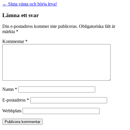
Inläggsnavigering
←
Sluta vänta och börja leva!
Lämna ett svar
Din e-postadress kommer inte publiceras.
Obligatoriska fält är
märkta
*
Kommentar
*
Namn
*
E-postadress
*
Webbplats