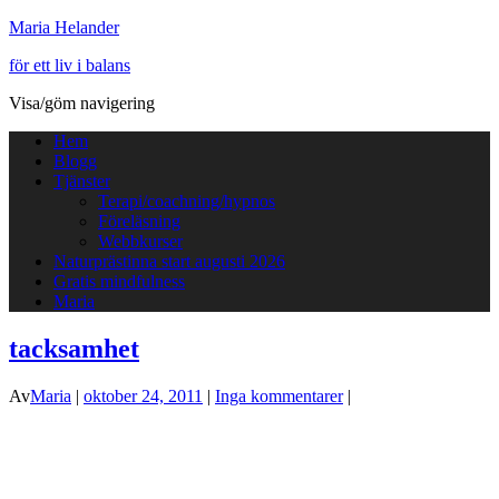
Maria Helander
för ett liv i balans
Visa/göm navigering
Hem
Blogg
Tjänster
Terapi/coachning/hypnos
Föreläsning
Webbkurser
Naturprästinna start augusti 2026
Gratis mindfulness
Maria
tacksamhet
Av
Maria
|
oktober 24, 2011
|
Inga kommentarer
|