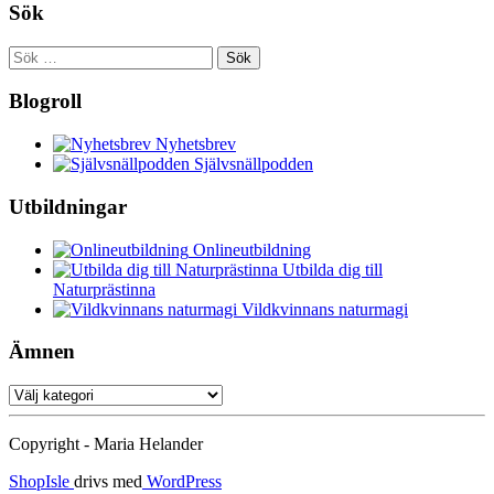
Sök
Sök
efter:
Blogroll
Nyhetsbrev
Självsnällpodden
Utbildningar
Onlineutbildning
Utbilda dig till
Naturprästinna
Vildkvinnans naturmagi
Ämnen
Ämnen
Copyright - Maria Helander
ShopIsle
drivs med
WordPress