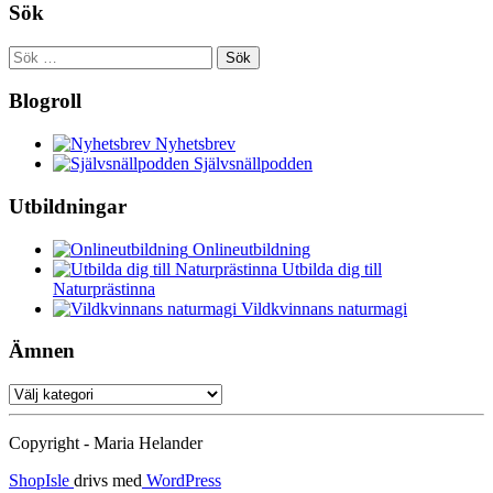
Sök
Sök
efter:
Blogroll
Nyhetsbrev
Självsnällpodden
Utbildningar
Onlineutbildning
Utbilda dig till
Naturprästinna
Vildkvinnans naturmagi
Ämnen
Ämnen
Copyright - Maria Helander
ShopIsle
drivs med
WordPress