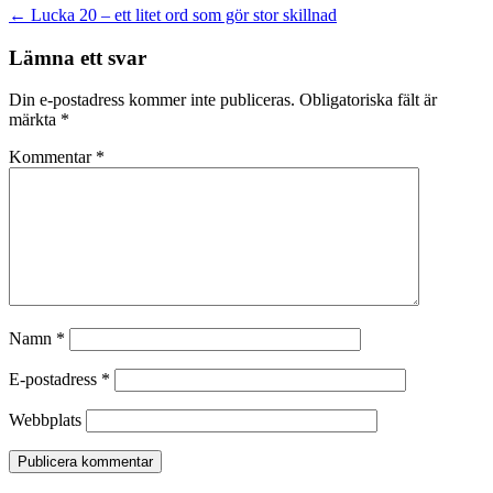
Inläggsnavigering
←
Lucka 20 – ett litet ord som gör stor skillnad
Lämna ett svar
Din e-postadress kommer inte publiceras.
Obligatoriska fält är
märkta
*
Kommentar
*
Namn
*
E-postadress
*
Webbplats