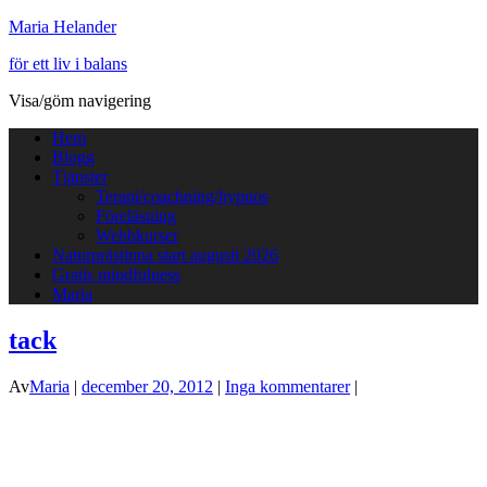
Maria Helander
för ett liv i balans
Visa/göm navigering
Hem
Blogg
Tjänster
Terapi/coachning/hypnos
Föreläsning
Webbkurser
Naturprästinna start augusti 2026
Gratis mindfulness
Maria
tack
Av
Maria
|
december 20, 2012
|
Inga kommentarer
|