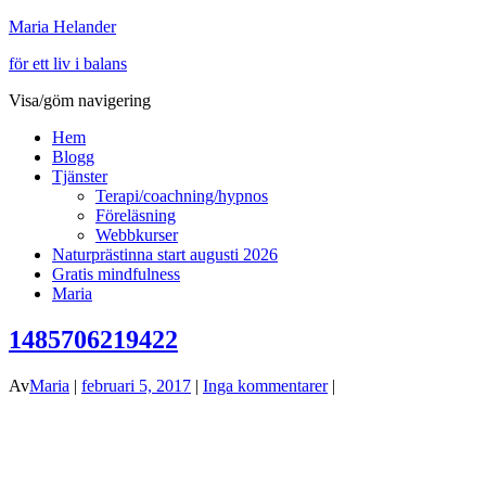
Maria Helander
för ett liv i balans
Visa/göm navigering
Hem
Blogg
Tjänster
Terapi/coachning/hypnos
Föreläsning
Webbkurser
Naturprästinna start augusti 2026
Gratis mindfulness
Maria
1485706219422
Av
Maria
|
februari 5, 2017
|
Inga kommentarer
|