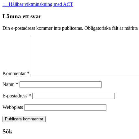
Inläggsnavigering
←
Hållbar viktminskning med ACT
Lämna ett svar
Din e-postadress kommer inte publiceras.
Obligatoriska fält är märkta
Kommentar
*
Namn
*
E-postadress
*
Webbplats
Sök