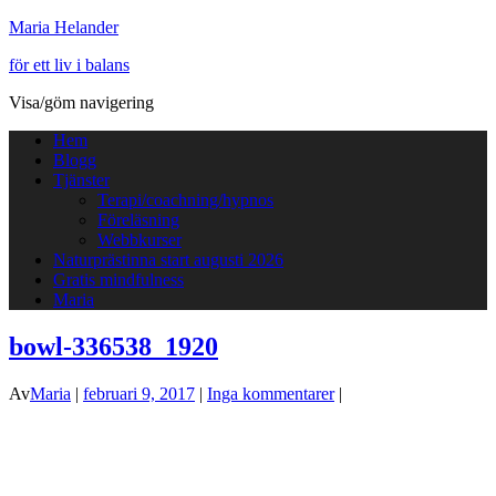
Maria Helander
för ett liv i balans
Visa/göm navigering
Hem
Blogg
Tjänster
Terapi/coachning/hypnos
Föreläsning
Webbkurser
Naturprästinna start augusti 2026
Gratis mindfulness
Maria
bowl-336538_1920
Av
Maria
|
februari 9, 2017
|
Inga kommentarer
|