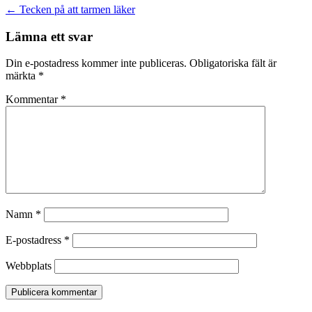
Inläggsnavigering
←
Tecken på att tarmen läker
Lämna ett svar
Din e-postadress kommer inte publiceras.
Obligatoriska fält är
märkta
*
Kommentar
*
Namn
*
E-postadress
*
Webbplats