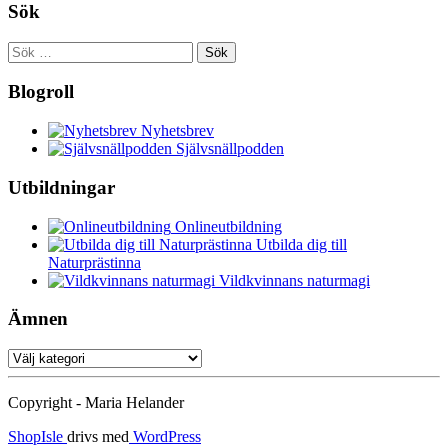
Sök
Sök
efter:
Blogroll
Nyhetsbrev
Självsnällpodden
Utbildningar
Onlineutbildning
Utbilda dig till
Naturprästinna
Vildkvinnans naturmagi
Ämnen
Ämnen
Copyright - Maria Helander
ShopIsle
drivs med
WordPress