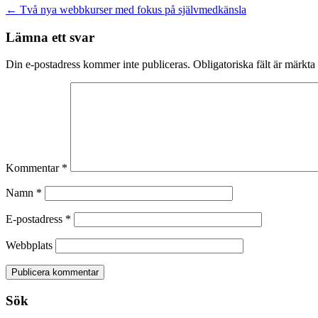
Inläggsnavigering
←
Två nya webbkurser med fokus på självmedkänsla
Lämna ett svar
Din e-postadress kommer inte publiceras.
Obligatoriska fält är märkta
Kommentar
*
Namn
*
E-postadress
*
Webbplats
Sök