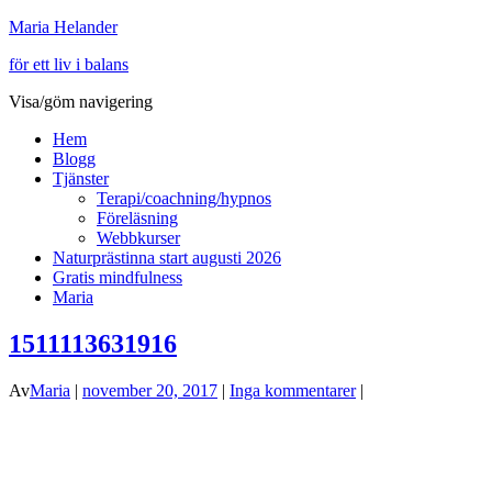
Maria Helander
för ett liv i balans
Visa/göm navigering
Hem
Blogg
Tjänster
Terapi/coachning/hypnos
Föreläsning
Webbkurser
Naturprästinna start augusti 2026
Gratis mindfulness
Maria
1511113631916
Av
Maria
|
november 20, 2017
|
Inga kommentarer
|