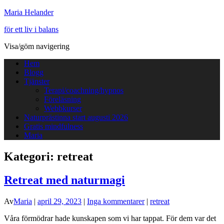
Maria Helander
för ett liv i balans
Visa/göm navigering
Hem
Blogg
Tjänster
Terapi/coachning/hypnos
Föreläsning
Webbkurser
Naturprästinna start augusti 2026
Gratis mindfulness
Maria
Kategori:
retreat
Retreat med naturmagi
Av
Maria
|
april 29, 2023
|
Inga kommentarer
|
retreat
Våra förmödrar hade kunskapen som vi har tappat. För dem var det