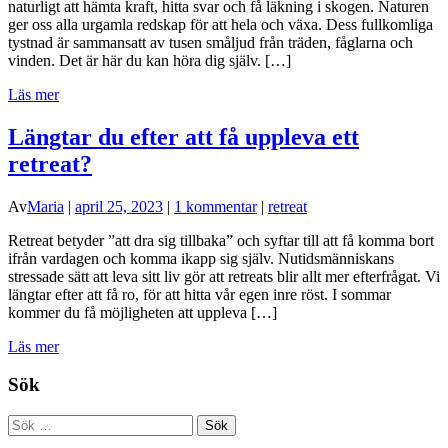
naturligt att hämta kraft, hitta svar och få läkning i skogen. Naturen
ger oss alla urgamla redskap för att hela och växa. Dess fullkomliga
tystnad är sammansatt av tusen småljud från träden, fåglarna och
vinden. Det är här du kan höra dig själv. […]
Läs mer
Längtar du efter att få uppleva ett
retreat?
Av
Maria
|
april 25, 2023
|
1 kommentar
|
retreat
Retreat betyder ”att dra sig tillbaka” och syftar till att få komma bort
ifrån vardagen och komma ikapp sig själv. Nutidsmänniskans
stressade sätt att leva sitt liv gör att retreats blir allt mer efterfrågat. Vi
längtar efter att få ro, för att hitta vår egen inre röst. I sommar
kommer du få möjligheten att uppleva […]
Läs mer
Sök
Sök
efter: