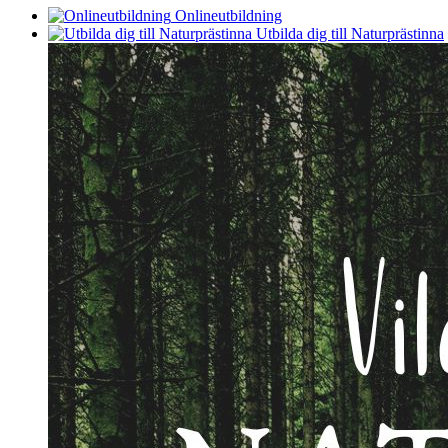
Onlineutbildning
Utbilda dig till Naturprästinna