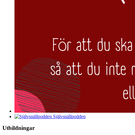
Självsnällpodden
Utbildningar