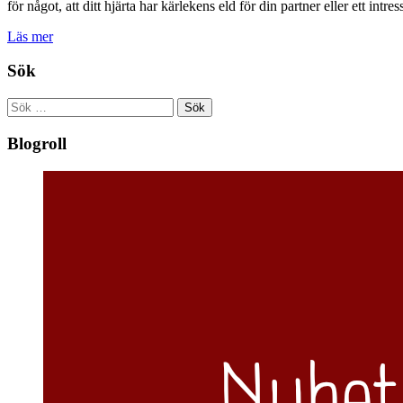
för något, att ditt hjärta har kärlekens eld för din partner eller ett intre
Läs mer
Sök
Sök
efter:
Blogroll