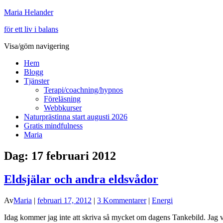
Maria Helander
för ett liv i balans
Visa/göm navigering
Hem
Blogg
Tjänster
Terapi/coachning/hypnos
Föreläsning
Webbkurser
Naturprästinna start augusti 2026
Gratis mindfulness
Maria
Dag:
17 februari 2012
Eldsjälar och andra eldsvådor
Av
Maria
|
februari 17, 2012
|
3 Kommentarer
|
Energi
Idag kommer jag inte att skriva så mycket om dagens Tankebild. Jag vi