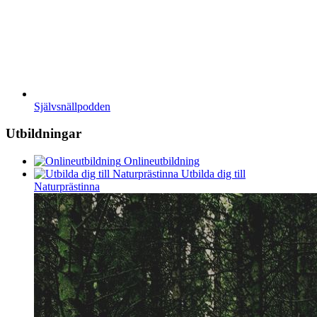
Självsnällpodden
Utbildningar
Onlineutbildning
Utbilda dig till
Naturprästinna