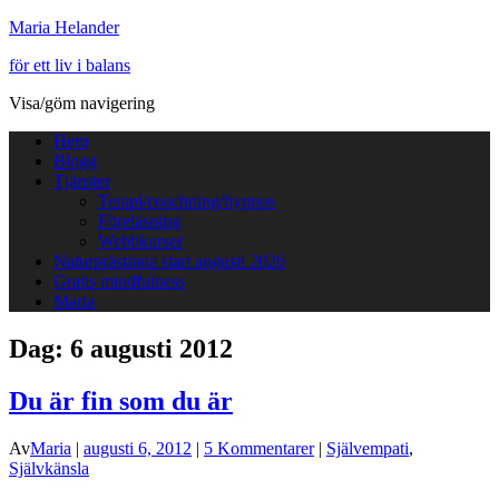
Maria Helander
för ett liv i balans
Visa/göm navigering
Hem
Blogg
Tjänster
Terapi/coachning/hypnos
Föreläsning
Webbkurser
Naturprästinna start augusti 2026
Gratis mindfulness
Maria
Dag:
6 augusti 2012
Du är fin som du är
Av
Maria
|
augusti 6, 2012
|
5 Kommentarer
|
Självempati
,
Självkänsla