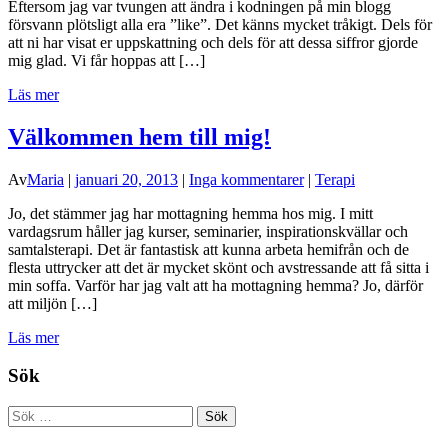
Eftersom jag var tvungen att ändra i kodningen på min blogg
försvann plötsligt alla era ”like”. Det känns mycket tråkigt. Dels för
att ni har visat er uppskattning och dels för att dessa siffror gjorde
mig glad. Vi får hoppas att […]
Läs mer
Välkommen hem till mig!
Av
Maria
|
januari 20, 2013
|
Inga kommentarer
|
Terapi
Jo, det stämmer jag har mottagning hemma hos mig. I mitt
vardagsrum håller jag kurser, seminarier, inspirationskvällar och
samtalsterapi. Det är fantastisk att kunna arbeta hemifrån och de
flesta uttrycker att det är mycket skönt och avstressande att få sitta i
min soffa. Varför har jag valt att ha mottagning hemma? Jo, därför
att miljön […]
Läs mer
Sök
Sök
efter: