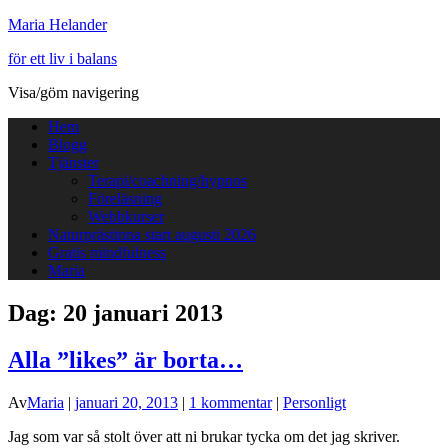
Maria Helander
för ett liv i balans
Visa/göm navigering
Hem
Blogg
Tjänster
Terapi/coachning/hypnos
Föreläsning
Webbkurser
Naturprästinna start augusti 2026
Gratis mindfulness
Maria
Dag:
20 januari 2013
Alla ”likes” är borta…
Av
Maria
|
januari 20, 2013
|
1 kommentar
|
Personligt
Jag som var så stolt över att ni brukar tycka om det jag skriver.