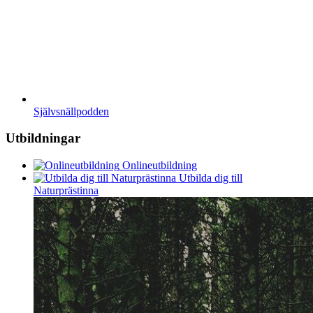
Självsnällpodden
Utbildningar
Onlineutbildning
Utbilda dig till
Naturprästinna