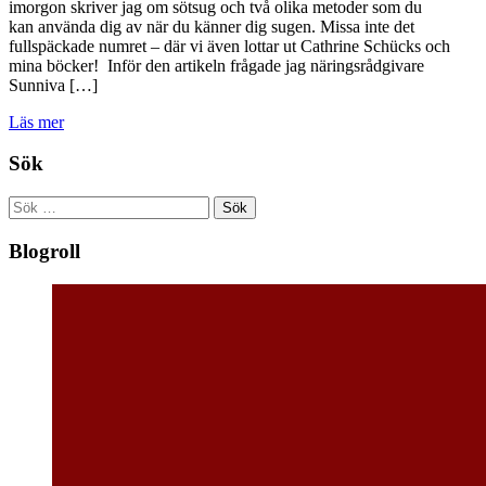
imorgon skriver jag om sötsug och två olika metoder som du
kan använda dig av när du känner dig sugen. Missa inte det
fullspäckade numret – där vi även lottar ut Cathrine Schücks och
mina böcker! Inför den artikeln frågade jag näringsrådgivare
Sunniva […]
Läs mer
Sök
Sök
efter:
Blogroll