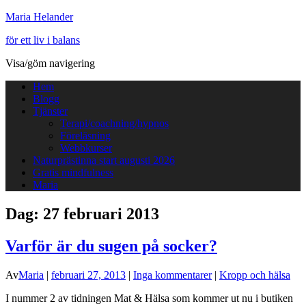
Maria Helander
för ett liv i balans
Visa/göm navigering
Hem
Blogg
Tjänster
Terapi/coachning/hypnos
Föreläsning
Webbkurser
Naturprästinna start augusti 2026
Gratis mindfulness
Maria
Dag:
27 februari 2013
Varför är du sugen på socker?
Av
Maria
|
februari 27, 2013
|
Inga kommentarer
|
Kropp och hälsa
I nummer 2 av tidningen Mat & Hälsa som kommer ut nu i butiken