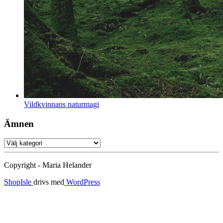
Vildkvinnans naturmagi
Ämnen
Ämnen
Copyright - Maria Helander
ShopIsle
drivs med
WordPress