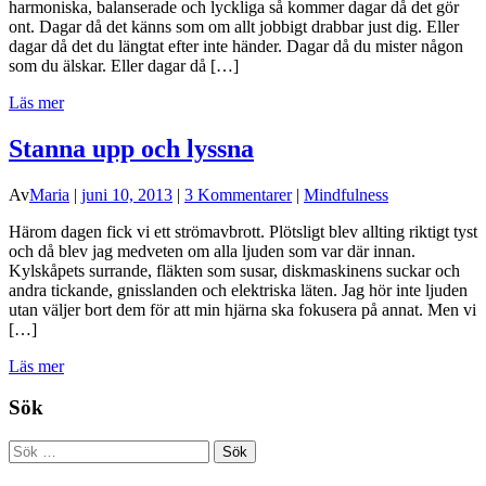
harmoniska, balanserade och lyckliga så kommer dagar då det gör
ont. Dagar då det känns som om allt jobbigt drabbar just dig. Eller
dagar då det du längtat efter inte händer. Dagar då du mister någon
som du älskar. Eller dagar då […]
Läs mer
Stanna upp och lyssna
Av
Maria
|
juni 10, 2013
|
3 Kommentarer
|
Mindfulness
Härom dagen fick vi ett strömavbrott. Plötsligt blev allting riktigt tyst
och då blev jag medveten om alla ljuden som var där innan.
Kylskåpets surrande, fläkten som susar, diskmaskinens suckar och
andra tickande, gnisslanden och elektriska läten. Jag hör inte ljuden
utan väljer bort dem för att min hjärna ska fokusera på annat. Men vi
[…]
Läs mer
Sök
Sök
efter: