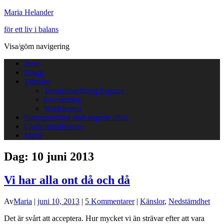
Maria Helander
för ett liv i balans
Visa/göm navigering
Hem
Blogg
Tjänster
Terapi/coachning/hypnos
Föreläsning
Webbkurser
Naturprästinna start augusti 2026
Gratis mindfulness
Maria
Dag:
10 juni 2013
Vi har alla ont då och då
Av
Maria
|
juni 10, 2013
|
5 Kommentarer
|
Känslor
,
Nedstämdhet
Det är svårt att acceptera. Hur mycket vi än strävar efter att vara