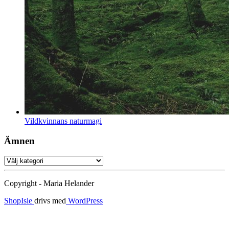
Vildkvinnans naturmagi
Ämnen
Ämnen
Copyright - Maria Helander
ShopIsle
drivs med
WordPress