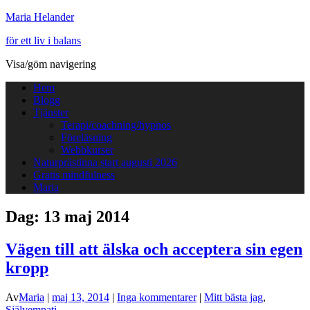
Maria Helander
för ett liv i balans
Visa/göm navigering
Hem
Blogg
Tjänster
Terapi/coachning/hypnos
Föreläsning
Webbkurser
Naturprästinna start augusti 2026
Gratis mindfulness
Maria
Dag:
13 maj 2014
Vägen till att älska och acceptera sin egen
kropp
Av
Maria
|
maj 13, 2014
|
Inga kommentarer
|
Mitt bästa jag
,
Självempati