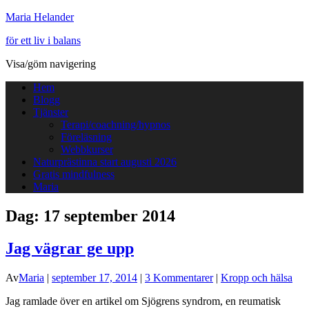
Maria Helander
för ett liv i balans
Visa/göm navigering
Hem
Blogg
Tjänster
Terapi/coachning/hypnos
Föreläsning
Webbkurser
Naturprästinna start augusti 2026
Gratis mindfulness
Maria
Dag:
17 september 2014
Jag vägrar ge upp
Av
Maria
|
september 17, 2014
|
3 Kommentarer
|
Kropp och hälsa
Jag ramlade över en artikel om Sjögrens syndrom, en reumatisk