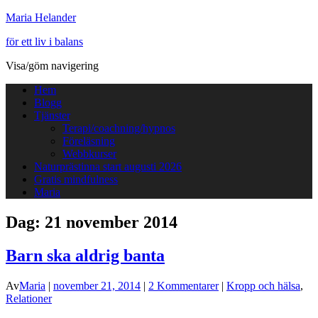
Maria Helander
för ett liv i balans
Visa/göm navigering
Hem
Blogg
Tjänster
Terapi/coachning/hypnos
Föreläsning
Webbkurser
Naturprästinna start augusti 2026
Gratis mindfulness
Maria
Dag:
21 november 2014
Barn ska aldrig banta
Av
Maria
|
november 21, 2014
|
2 Kommentarer
|
Kropp och hälsa
,
Relationer