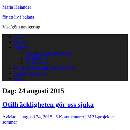
Maria Helander
för ett liv i balans
Visa/göm navigering
Hem
Blogg
Tjänster
Terapi/coachning/hypnos
Föreläsning
Webbkurser
Naturprästinna start augusti 2026
Gratis mindfulness
Maria
Dag:
24 augusti 2015
Otillräckligheten gör oss sjuka
Av
Maria
|
augusti 24, 2015
|
5 Kommentarer
|
MBJ-projektet
sommar