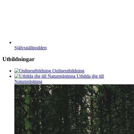
Självsnällpodden
Utbildningar
Onlineutbildning
Utbilda dig till
Naturprästinna