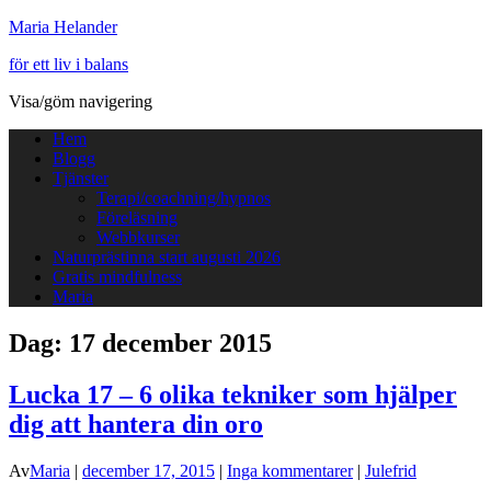
Maria Helander
för ett liv i balans
Visa/göm navigering
Hem
Blogg
Tjänster
Terapi/coachning/hypnos
Föreläsning
Webbkurser
Naturprästinna start augusti 2026
Gratis mindfulness
Maria
Dag:
17 december 2015
Lucka 17 – 6 olika tekniker som hjälper
dig att hantera din oro
Av
Maria
|
december 17, 2015
|
Inga kommentarer
|
Julefrid