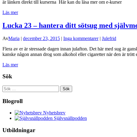
är länken direkt till kurserna Här kan du läsa mer om e-kurser
Läs mer
Lucka 23 – hantera ditt sötsug med självm
Av
Maria
|
december 23, 2015
|
Inga kommentarer
|
Julefrid
Flera av er är stressade dagen innan julafton. Det här med sug är gansk
kanske någon annan drog som alkohol eller cigaretter när den är trött e
Läs mer
Sök
Sök
efter:
Blogroll
Nyhetsbrev
Självsnällpodden
Utbildningar