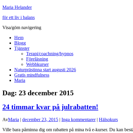
Maria Helander
för ett liv i balans
Visa/göm navigering
Hem
Blogg
Tjänster
Terapi/coachning/hypnos
Föreläsning
Webbkurser
Naturprästinna start augusti 2026
Gratis mindfulness
Maria
Dag:
23 december 2015
24 timmar kvar på julrabatten!
Av
Maria
|
december 23, 2015
|
Inga kommentarer
|
Hälsokurs
Ville bara påminna dig om rabatten på mina två e-kurser. Du kan beställ