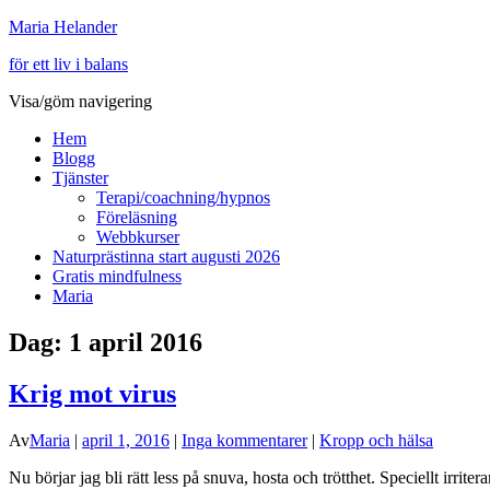
Maria Helander
för ett liv i balans
Visa/göm navigering
Hem
Blogg
Tjänster
Terapi/coachning/hypnos
Föreläsning
Webbkurser
Naturprästinna start augusti 2026
Gratis mindfulness
Maria
Dag:
1 april 2016
Krig mot virus
Av
Maria
|
april 1, 2016
|
Inga kommentarer
|
Kropp och hälsa
Nu börjar jag bli rätt less på snuva, hosta och trötthet. Speciellt irrite