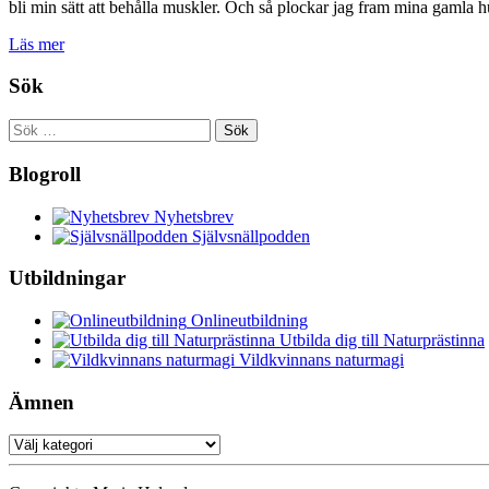
bli min sätt att behålla muskler. Och så plockar jag fram mina gamla 
Läs mer
Sök
Sök
efter:
Blogroll
Nyhetsbrev
Självsnällpodden
Utbildningar
Onlineutbildning
Utbilda dig till Naturprästinna
Vildkvinnans naturmagi
Ämnen
Ämnen