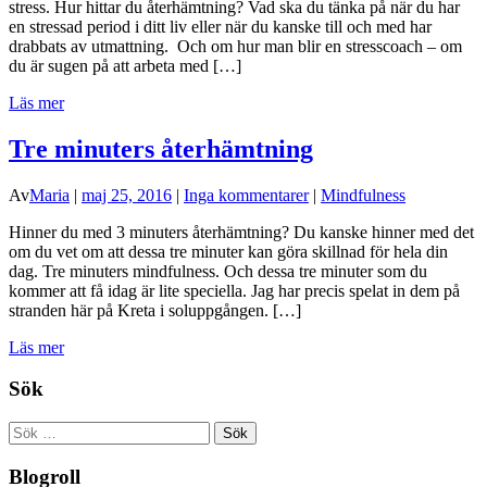
stress. Hur hittar du återhämtning? Vad ska du tänka på när du har
en stressad period i ditt liv eller när du kanske till och med har
drabbats av utmattning. Och om hur man blir en stresscoach – om
du är sugen på att arbeta med […]
Läs mer
Tre minuters återhämtning
Av
Maria
|
maj 25, 2016
|
Inga kommentarer
|
Mindfulness
Hinner du med 3 minuters återhämtning? Du kanske hinner med det
om du vet om att dessa tre minuter kan göra skillnad för hela din
dag. Tre minuters mindfulness. Och dessa tre minuter som du
kommer att få idag är lite speciella. Jag har precis spelat in dem på
stranden här på Kreta i soluppgången. […]
Läs mer
Sök
Sök
efter:
Blogroll