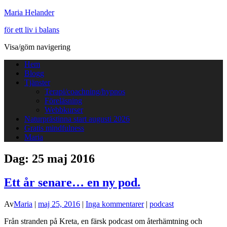
Maria Helander
för ett liv i balans
Visa/göm navigering
Hem
Blogg
Tjänster
Terapi/coachning/hypnos
Föreläsning
Webbkurser
Naturprästinna start augusti 2026
Gratis mindfulness
Maria
Dag:
25 maj 2016
Ett år senare… en ny pod.
Av
Maria
|
maj 25, 2016
|
Inga kommentarer
|
podcast
Från stranden på Kreta, en färsk podcast om återhämtning och