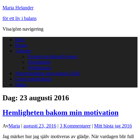
Maria Helander
för ett liv i balans
Visa/göm navigering
Hem
Blogg
Tjänster
Terapi/coachning/hypnos
Föreläsning
Webbkurser
Naturprästinna start augusti 2026
Gratis mindfulness
Maria
Dag:
23 augusti 2016
Hemligheten bakom min motivation
Av
Maria
|
augusti 23, 2016
|
3 Kommentarer
|
Mitt bästa jag 2016
Jag märker hur jag själv motiveras av glädje. När vardagen blir full