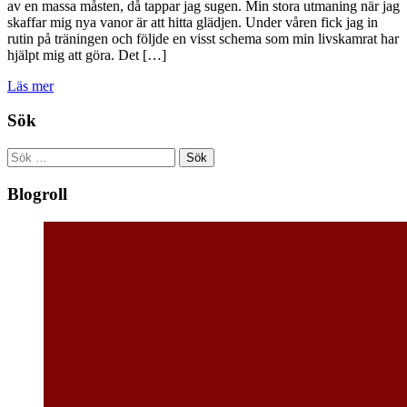
av en massa måsten, då tappar jag sugen. Min stora utmaning när jag
skaffar mig nya vanor är att hitta glädjen. Under våren fick jag in
rutin på träningen och följde en visst schema som min livskamrat har
hjälpt mig att göra. Det […]
Läs mer
Sök
Sök
efter:
Blogroll