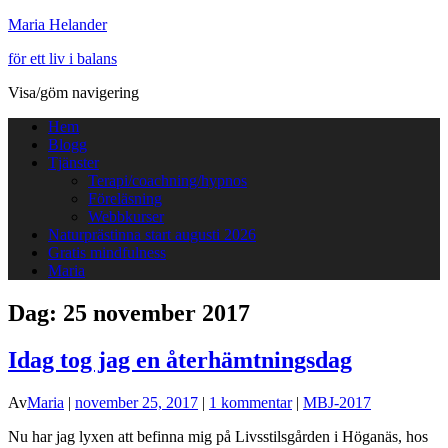
Maria Helander
för ett liv i balans
Visa/göm navigering
Hem
Blogg
Tjänster
Terapi/coachning/hypnos
Föreläsning
Webbkurser
Naturprästinna start augusti 2026
Gratis mindfulness
Maria
Dag:
25 november 2017
Idag tog jag en återhämtningsdag
Av
Maria
|
november 25, 2017
|
1 kommentar
|
MBJ-2017
Nu har jag lyxen att befinna mig på Livsstilsgården i Höganäs, hos