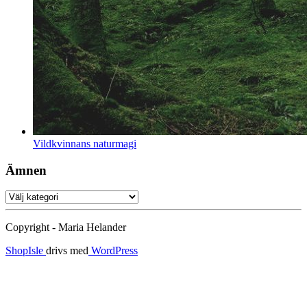
Vildkvinnans naturmagi
Ämnen
Ämnen
Copyright - Maria Helander
ShopIsle
drivs med
WordPress