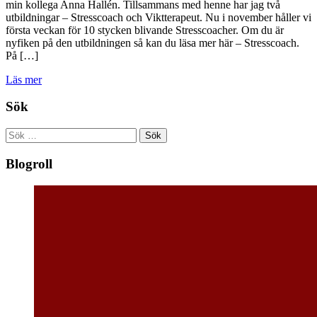
min kollega Anna Hallén. Tillsammans med henne har jag två
utbildningar – Stresscoach och Viktterapeut. Nu i november håller vi
första veckan för 10 stycken blivande Stresscoacher. Om du är
nyfiken på den utbildningen så kan du läsa mer här – Stresscoach.
På […]
Läs mer
Sök
Sök
efter:
Blogroll